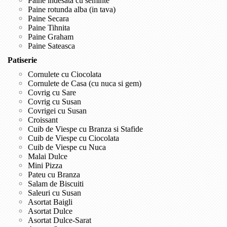
Paine indesata cu seminte
Paine rotunda alba (in tava)
Paine Secara
Paine Tihnita
Paine Graham
Paine Sateasca
Patiserie
Cornulete cu Ciocolata
Cornulete de Casa (cu nuca si gem)
Covrig cu Sare
Covrig cu Susan
Covrigei cu Susan
Croissant
Cuib de Viespe cu Branza si Stafide
Cuib de Viespe cu Ciocolata
Cuib de Viespe cu Nuca
Malai Dulce
Mini Pizza
Pateu cu Branza
Salam de Biscuiti
Saleuri cu Susan
Asortat Baigli
Asortat Dulce
Asortat Dulce-Sarat