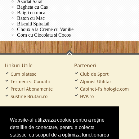
Asortat Sarat
Bagheta cu Cas
Baigli cu nuca
Baton cu Mac
Biscuiti Spiralati
Choux a la Creme cu Vanilie
Corn cu Ciocolata si Cocos
Linkuri Utile
Parteneri
Cum platesc
Club de Sport
Termeni si Conditii
Alpinist Utilitar
Preturi Abonamente
Cabinet-Psihologie.com
Sustine Brutari.ro
HVP.ro
CramaVinuri.ro
Website-ul utilizeaza cookie pentru a reţine
FirmaTractariAuto.ro
detaliile de conectare, pentru a colecta
Service-Reparatii.com
statistici cu scopul de a optimiza functionarea
Servicii-DDD.com