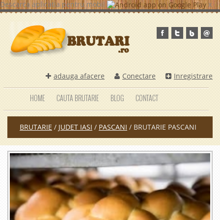
Descarca aplicatia pentru mobil
x
adauga afacere
Conectare
Inregistrare
HOME
CAUTA BRUTARIE
BLOG
CONTACT
BRUTARIE
/
JUDET IASI
/
PASCANI
/
BRUTARIE PASCANI