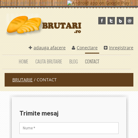
Descarca aplicatia pentru mobil
x
adauga afacere
Conectare
Inregistrare
HOME
CAUTA BRUTARIE
BLOG
CONTACT
BRUTARIE
/
CONTACT