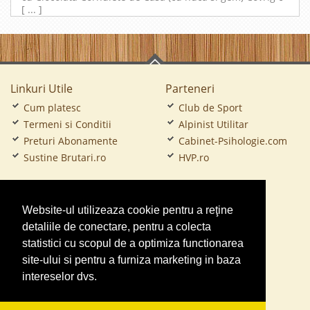
[ ... ]
Linkuri Utile
Parteneri
Cum platesc
Club de Sport
Termeni si Conditii
Alpinist Utilitar
Preturi Abonamente
Cabinet-Psihologie.com
Sustine Brutari.ro
HVP.ro
CramaVinuri.ro
Website-ul utilizeaza cookie pentru a reţine
FirmaTractariAuto.ro
detaliile de conectare, pentru a colecta
Service-Reparatii.com
statistici cu scopul de a optimiza functionarea
Servicii-DDD.com
site-ului si pentru a furniza marketing in baza
intereselor dvs.
Gradinita Particulara
Ambalaje Romania