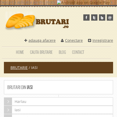
Descarca aplicatia pentru mobil
x
adauga afacere
Conectare
Inregistrare
HOME
CAUTA BRUTARIE
BLOG
CONTACT
BRUTARIE
/
IASI
BRUTARI DIN
IASI
Harlau
Iasi