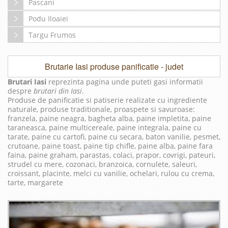
Pascani
Podu Iloaiei
Targu Frumos
Brutarie Iasi produse panificatie - judet
Brutari Iasi
reprezinta pagina unde puteti gasi informatii
despre
brutari din Iasi
.
Produse de panificatie si patiserie realizate cu ingrediente
naturale, produse traditionale, proaspete si savuroase:
franzela, paine neagra, bagheta alba, paine impletita, paine
taraneasca, paine multicereale, paine integrala, paine cu
tarate, paine cu cartofi, paine cu secara, baton vanilie, pesmet,
crutoane, paine toast, paine tip chifle, paine alba, paine fara
faina, paine graham, parastas, colaci, prapor, covrigi, pateuri,
strudel cu mere, cozonaci, branzoica, cornulete, saleuri,
croissant, placinte, melci cu vanilie, ochelari, rulou cu crema,
tarte, margarete