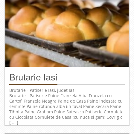
Brutarie Iasi
Brutarie - Patiserie
Iasi
, judet
Iasi
Brutarie - Patiserie Paine Franzela Alba Franzela cu
Cartofi Franzela Neagra Paine de Casa Paine indesata cu
seminte Paine rotunda alba (in tava) Paine Secara Paine
Tihnita Paine Graham Paine Sateasca Patiserie Cornulete
cu Ciocolata Cornulete de Casa (cu nuca si gem) Covrig c
[ ... ]