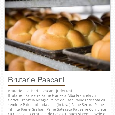
Brutarie Pascani
Brutarie - Patiserie
Pascani
, judet
Iasi
Brutarie - Patiserie Paine Franzela Alba Franzela cu
Cartofi Franzela Neagra Paine de Casa Paine indesata cu
seminte Paine rotunda alba (in tava) Paine Secara Paine
Tihnita Paine Graham Paine Sateasca Patiserie Cornulete
cu Ciocolata Cornulete de Casa (cu nuca si gem) Covrig c