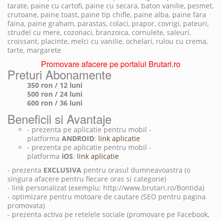
tarate, paine cu cartofi, paine cu secara, baton vanilie, pesmet,
crutoane, paine toast, paine tip chifle, paine alba, paine fara
faina, paine graham, parastas, colaci, prapor, covrigi, pateuri,
strudel cu mere, cozonaci, branzoica, cornulete, saleuri,
croissant, placinte, melci cu vanilie, ochelari, rulou cu crema,
tarte, margarete
Promovare afacere pe portalul Brutari.ro
Preturi Abonamente
350 ron / 12 luni
500 ron / 24 luni
600 ron / 36 luni
Beneficii si Avantaje
- prezenta pe aplicatie pentru mobil -
platforma
ANDROID
:
link aplicatie
- prezenta pe aplicatie pentru mobil -
platforma
iOS
:
link aplicatie
- prezenta
EXCLUSIVA
pentru orasul dumneavoastra (o
singura afacere pentru fiecare oras si categorie)
- link personalizat (exemplu: http://www.brutari.ro/Bontida)
- optimizare pentru motoare de cautare (SEO pentru pagina
promovata)
- prezenta activa pe retelele sociale (promovare pe Facebook,