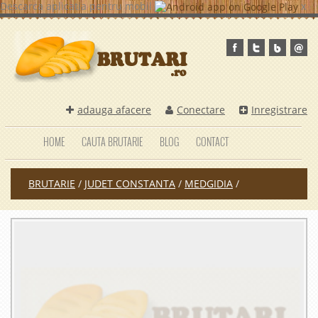
Descarca aplicatia pentru mobil
x
adauga afacere
Conectare
Inregistrare
HOME
CAUTA BRUTARIE
BLOG
CONTACT
BRUTARIE
/
JUDET CONSTANTA
/
MEDGIDIA
/