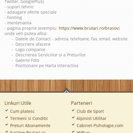
Twitter, GooglePlus)
- suport tehnic
- adaugare oferte speciale
- hosting
- mentenanta
- pagina proprie (exemplu:
https://www.brutari.ro/brasov
)
unde veti putea afisa:
- Datele de Contact - adresa, telefoane, fax, email, website
- Descriere afacere
- Logo companie
- Descrierea Serviciilor si a Preturilor
- Galerie Foto
- Pozitionare pe Harta Interactiva
Linkuri Utile
Parteneri
Cum platesc
Club de Sport
Termeni si Conditii
Alpinist Utilitar
Preturi Abonamente
Cabinet-Psihologie.com
Sustine Brutari.ro
HVP.ro