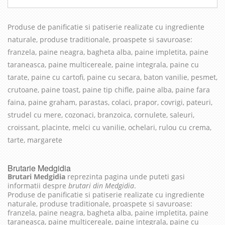
Produse de panificatie si patiserie realizate cu in
grediente
naturale, produse traditionale, proaspete si savuroase
:
franzela, paine neagra, bagheta alba, paine impletita, paine
taraneasca, paine multicereale, paine integrala, paine cu
tarate, paine cu cartofi, paine cu secara, baton vanilie, pesmet,
crutoane, paine toast, paine tip chifle, paine alba, paine fara
faina, paine graham, parastas, colaci, prapor, covrigi, pateuri,
strudel cu mere, cozonaci, branzoica, cornulete, saleuri,
croissant, placinte, melci cu vanilie, ochelari, rulou cu crema,
tarte, margarete
Brutarie Medgidia
Brutari Medgidia
reprezinta pagina unde puteti gasi
informatii despre
brutari din Medgidia
.
Produse de panificatie si patiserie realizate cu ingrediente
naturale, produse traditionale, proaspete si savuroase:
franzela, paine neagra, bagheta alba, paine impletita, paine
taraneasca, paine multicereale, paine integrala, paine cu