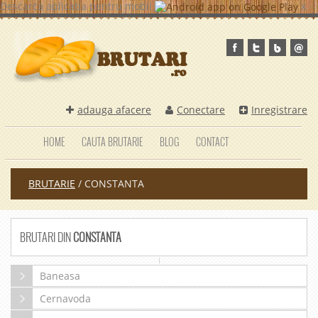
Descarca aplicatia pentru mobil
x
adauga afacere
Conectare
Inregistrare
HOME
CAUTA BRUTARIE
BLOG
CONTACT
BRUTARIE
/
CONSTANTA
BRUTARI DIN
CONSTANTA
Baneasa
Cernavoda