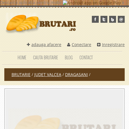
Descarca aplicatia pentru mobil
x
adauga afacere
Conectare
Inregistrare
HOME
CAUTA BRUTARIE
BLOG
CONTACT
BRUTARIE
/
JUDET VALCEA
/
DRAGASANI
/