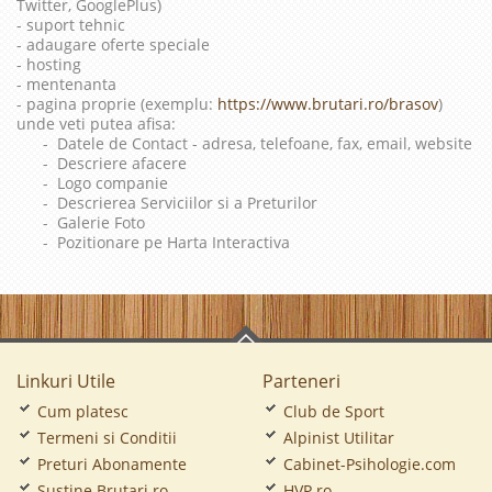
Twitter, GooglePlus)
- suport tehnic
- adaugare oferte speciale
- hosting
- mentenanta
- pagina proprie (exemplu:
https://www.brutari.ro/brasov
)
unde veti putea afisa:
- Datele de Contact - adresa, telefoane, fax, email, website
- Descriere afacere
- Logo companie
- Descrierea Serviciilor si a Preturilor
- Galerie Foto
- Pozitionare pe Harta Interactiva
Linkuri Utile
Parteneri
Cum platesc
Club de Sport
Termeni si Conditii
Alpinist Utilitar
Preturi Abonamente
Cabinet-Psihologie.com
Sustine Brutari.ro
HVP.ro