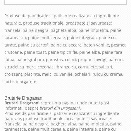
Produse de panificatie si patiserie realizate cu in
grediente
naturale, produse traditionale, proaspete si savuroase
:
franzela, paine neagra, bagheta alba, paine impletita, paine
taraneasca, paine multicereale, paine integrala, paine cu
tarate, paine cu cartofi, paine cu secara, baton vanilie, pesmet,
crutoane, paine toast, paine tip chifle, paine alba, paine fara
faina, paine graham, parastas, colaci, prapor, covrigi, pateuri,
strudel cu mere, cozonaci, branzoica, cornulete, saleuri,
croissant, placinte, melci cu vanilie, ochelari, rulou cu crema,
tarte, margarete
Brutarie Dragasani
Brutari Dragasani
reprezinta pagina unde puteti gasi
informatii despre
brutari din Dragasani
.
Produse de panificatie si patiserie realizate cu ingrediente
naturale, produse traditionale, proaspete si savuroase:
franzela, paine neagra, bagheta alba, paine impletita, paine
taraneasca, paine multicereale, paine integrala, paine cu