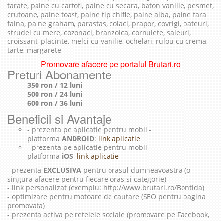
tarate, paine cu cartofi, paine cu secara, baton vanilie, pesmet,
crutoane, paine toast, paine tip chifle, paine alba, paine fara
faina, paine graham, parastas, colaci, prapor, covrigi, pateuri,
strudel cu mere, cozonaci, branzoica, cornulete, saleuri,
croissant, placinte, melci cu vanilie, ochelari, rulou cu crema,
tarte, margarete
Promovare afacere pe portalul Brutari.ro
Preturi Abonamente
350 ron / 12 luni
500 ron / 24 luni
600 ron / 36 luni
Beneficii si Avantaje
- prezenta pe aplicatie pentru mobil -
platforma
ANDROID
:
link aplicatie
- prezenta pe aplicatie pentru mobil -
platforma
iOS
:
link aplicatie
- prezenta
EXCLUSIVA
pentru orasul dumneavoastra (o
singura afacere pentru fiecare oras si categorie)
- link personalizat (exemplu: http://www.brutari.ro/Bontida)
- optimizare pentru motoare de cautare (SEO pentru pagina
promovata)
- prezenta activa pe retelele sociale (promovare pe Facebook,