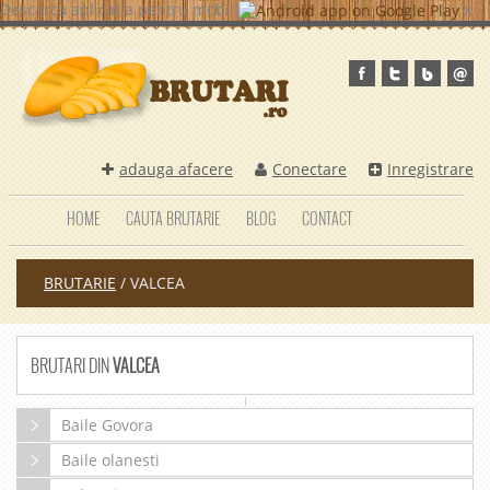
Descarca aplicatia pentru mobil
x
adauga afacere
Conectare
Inregistrare
HOME
CAUTA BRUTARIE
BLOG
CONTACT
BRUTARIE
/
VALCEA
BRUTARI DIN
VALCEA
Baile Govora
Baile olanesti