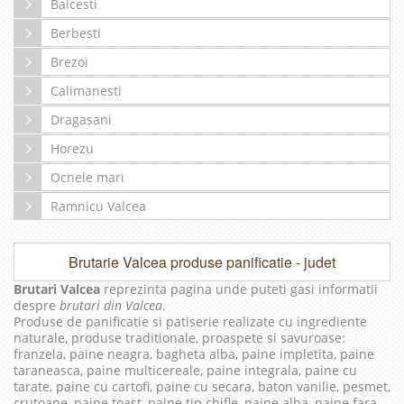
Balcesti
Berbesti
Brezoi
Calimanesti
Dragasani
Horezu
Ocnele mari
Ramnicu Valcea
Brutarie Valcea produse panificatie - judet
Brutari Valcea
reprezinta pagina unde puteti gasi informatii
despre
brutari din Valcea
.
Produse de panificatie si patiserie realizate cu ingrediente
naturale, produse traditionale, proaspete si savuroase:
franzela, paine neagra, bagheta alba, paine impletita, paine
taraneasca, paine multicereale, paine integrala, paine cu
tarate, paine cu cartofi, paine cu secara, baton vanilie, pesmet,
crutoane, paine toast, paine tip chifle, paine alba, paine fara