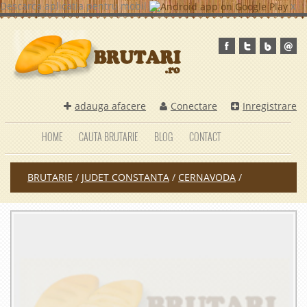
Descarca aplicatia pentru mobil
x
adauga afacere
Conectare
Inregistrare
HOME
CAUTA BRUTARIE
BLOG
CONTACT
BRUTARIE
/
JUDET CONSTANTA
/
CERNAVODA
/