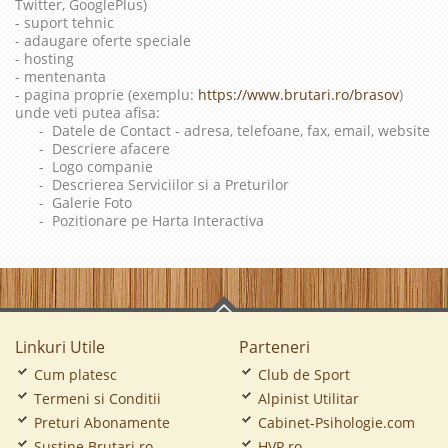
Twitter, GooglePlus)
- suport tehnic
- adaugare oferte speciale
- hosting
- mentenanta
- pagina proprie (exemplu:
https://www.brutari.ro/brasov
)
unde veti putea afisa:
- Datele de Contact - adresa, telefoane, fax, email, website
- Descriere afacere
- Logo companie
- Descrierea Serviciilor si a Preturilor
- Galerie Foto
- Pozitionare pe Harta Interactiva
Linkuri Utile
Parteneri
Cum platesc
Club de Sport
Termeni si Conditii
Alpinist Utilitar
Preturi Abonamente
Cabinet-Psihologie.com
Sustine Brutari.ro
HVP.ro