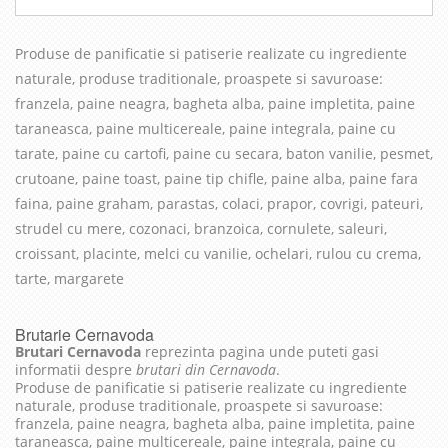
Produse de panificatie si patiserie realizate cu in
grediente
naturale, produse traditionale, proaspete si savuroase
:
franzela, paine neagra, bagheta alba, paine impletita, paine
taraneasca, paine multicereale, paine integrala, paine cu
tarate, paine cu cartofi, paine cu secara, baton vanilie, pesmet,
crutoane, paine toast, paine tip chifle, paine alba, paine fara
faina, paine graham, parastas, colaci, prapor, covrigi, pateuri,
strudel cu mere, cozonaci, branzoica, cornulete, saleuri,
croissant, placinte, melci cu vanilie, ochelari, rulou cu crema,
tarte, margarete
Brutarie Cernavoda
Brutari Cernavoda
reprezinta pagina unde puteti gasi
informatii despre
brutari din Cernavoda
.
Produse de panificatie si patiserie realizate cu ingrediente
naturale, produse traditionale, proaspete si savuroase:
franzela, paine neagra, bagheta alba, paine impletita, paine
taraneasca, paine multicereale, paine integrala, paine cu