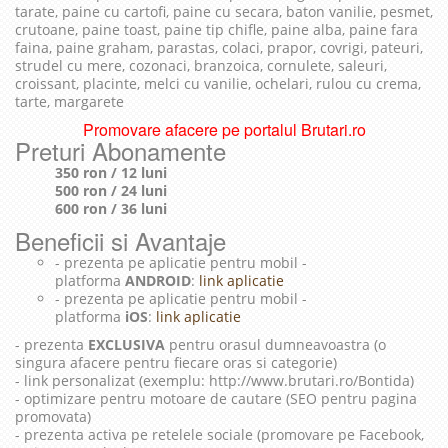
tarate, paine cu cartofi, paine cu secara, baton vanilie, pesmet,
crutoane, paine toast, paine tip chifle, paine alba, paine fara
faina, paine graham, parastas, colaci, prapor, covrigi, pateuri,
strudel cu mere, cozonaci, branzoica, cornulete, saleuri,
croissant, placinte, melci cu vanilie, ochelari, rulou cu crema,
tarte, margarete
Promovare afacere pe portalul Brutari.ro
Preturi Abonamente
350 ron / 12 luni
500 ron / 24 luni
600 ron / 36 luni
Beneficii si Avantaje
- prezenta pe aplicatie pentru mobil -
platforma
ANDROID
:
link aplicatie
- prezenta pe aplicatie pentru mobil -
platforma
iOS
:
link aplicatie
- prezenta
EXCLUSIVA
pentru orasul dumneavoastra (o
singura afacere pentru fiecare oras si categorie)
- link personalizat (exemplu: http://www.brutari.ro/Bontida)
- optimizare pentru motoare de cautare (SEO pentru pagina
promovata)
- prezenta activa pe retelele sociale (promovare pe Facebook,