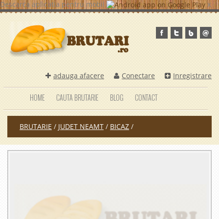
Descarca aplicatia pentru mobil
x
adauga afacere
Conectare
Inregistrare
HOME
CAUTA BRUTARIE
BLOG
CONTACT
BRUTARIE
/
JUDET NEAMT
/
BICAZ
/