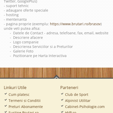
Twitter, GooglePlus)
- suport tehnic
- adaugare oferte speciale
- hosting
- mentenanta
- pagina proprie (exemplu:
https://www.brutari.ro/brasov
)
unde veti putea afisa:
- Datele de Contact - adresa, telefoane, fax, email, website
- Descriere afacere
- Logo companie
- Descrierea Serviciilor si a Preturilor
- Galerie Foto
- Pozitionare pe Harta Interactiva
Linkuri Utile
Parteneri
Cum platesc
Club de Sport
Termeni si Conditii
Alpinist Utilitar
Preturi Abonamente
Cabinet-Psihologie.com
Sustine Brutari.ro
HVP.ro