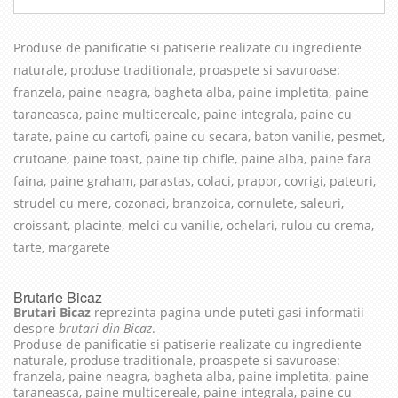
Produse de panificatie si patiserie realizate cu in
grediente
naturale, produse traditionale, proaspete si savuroase
:
franzela, paine neagra, bagheta alba, paine impletita, paine
taraneasca, paine multicereale, paine integrala, paine cu
tarate, paine cu cartofi, paine cu secara, baton vanilie, pesmet,
crutoane, paine toast, paine tip chifle, paine alba, paine fara
faina, paine graham, parastas, colaci, prapor, covrigi, pateuri,
strudel cu mere, cozonaci, branzoica, cornulete, saleuri,
croissant, placinte, melci cu vanilie, ochelari, rulou cu crema,
tarte, margarete
Brutarie Bicaz
Brutari Bicaz
reprezinta pagina unde puteti gasi informatii
despre
brutari din Bicaz
.
Produse de panificatie si patiserie realizate cu ingrediente
naturale, produse traditionale, proaspete si savuroase:
franzela, paine neagra, bagheta alba, paine impletita, paine
taraneasca, paine multicereale, paine integrala, paine cu