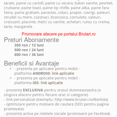
tarate, paine cu cartofi, paine cu secara, baton vanilie, pesmet,
crutoane, paine toast, paine tip chifle, paine alba, paine fara
faina, paine graham, parastas, colaci, prapor, covrigi, pateuri,
strudel cu mere, cozonaci, branzoica, cornulete, saleuri,
croissant, placinte, melci cu vanilie, ochelari, rulou cu crema,
tarte, margarete
Promovare afacere pe portalul Brutari.ro
Preturi Abonamente
350 ron / 12 luni
500 ron / 24 luni
600 ron / 36 luni
Beneficii si Avantaje
- prezenta pe aplicatie pentru mobil -
platforma
ANDROID
:
link aplicatie
- prezenta pe aplicatie pentru mobil -
platforma
iOS
:
link aplicatie
- prezenta
EXCLUSIVA
pentru orasul dumneavoastra (o
singura afacere pentru fiecare oras si categorie)
- link personalizat (exemplu: http://www.brutari.ro/Bontida)
- optimizare pentru motoare de cautare (SEO pentru pagina
promovata)
- prezenta activa pe retelele sociale (promovare pe Facebook,