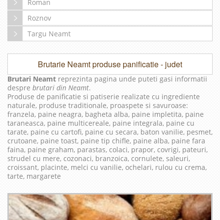
Roman
Roznov
Targu Neamt
Brutarie Neamt produse panificatie - judet
Brutari Neamt
reprezinta pagina unde puteti gasi informatii
despre
brutari din Neamt
.
Produse de panificatie si patiserie realizate cu ingrediente
naturale, produse traditionale, proaspete si savuroase:
franzela, paine neagra, bagheta alba, paine impletita, paine
taraneasca, paine multicereale, paine integrala, paine cu
tarate, paine cu cartofi, paine cu secara, baton vanilie, pesmet,
crutoane, paine toast, paine tip chifle, paine alba, paine fara
faina, paine graham, parastas, colaci, prapor, covrigi, pateuri,
strudel cu mere, cozonaci, branzoica, cornulete, saleuri,
croissant, placinte, melci cu vanilie, ochelari, rulou cu crema,
tarte, margarete