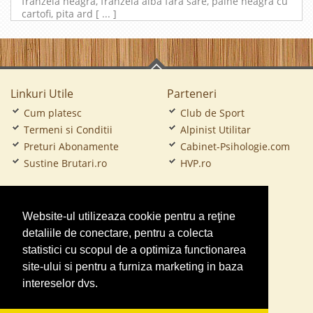
franzela neagra, franzela alba fara sare, paine neagra cu
cartofi, pita ard [ ... ]
Linkuri Utile
Parteneri
Cum platesc
Club de Sport
Termeni si Conditii
Alpinist Utilitar
Preturi Abonamente
Cabinet-Psihologie.com
Sustine Brutari.ro
HVP.ro
CramaVinuri.ro
Website-ul utilizeaza cookie pentru a reţine
FirmaTractariAuto.ro
detaliile de conectare, pentru a colecta
Service-Reparatii.com
statistici cu scopul de a optimiza functionarea
Servicii-DDD.com
site-ului si pentru a furniza marketing in baza
intereselor dvs.
Gradinita Particulara
Ambalaje Romania