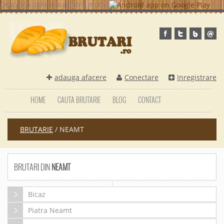
Descarca aplicatia pentru mobil
x
adauga afacere
Conectare
Inregistrare
HOME
CAUTA BRUTARIE
BLOG
CONTACT
BRUTARIE
/
NEAMT
BRUTARI DIN
NEAMT
Bicaz
Piatra Neamt