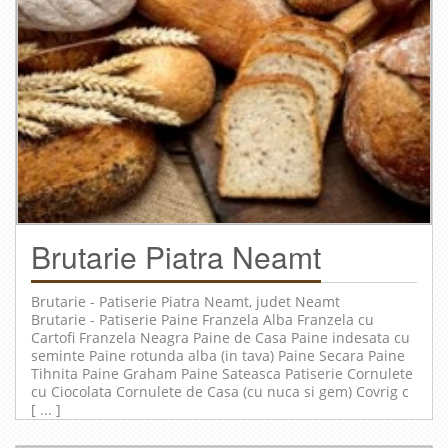
Brutarie Piatra Neamt
Brutarie - Patiserie
Piatra Neamt
, judet
Neamt
Brutarie - Patiserie Paine Franzela Alba Franzela cu
Cartofi Franzela Neagra Paine de Casa Paine indesata cu
seminte Paine rotunda alba (in tava) Paine Secara Paine
Tihnita Paine Graham Paine Sateasca Patiserie Cornulete
cu Ciocolata Cornulete de Casa (cu nuca si gem) Covrig c
[ ... ]