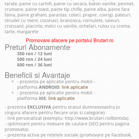
tarate, paine cu cartofi, paine cu secara, baton vanilie, pesmet,
crutoane, paine toast, paine tip chifle, paine alba, paine fara
faina, paine graham, parastas, colaci, prapor, covrigi, pateuri,
strudel cu mere, cozonaci, branzoica, cornulete, saleuri,
croissant, placinte, melci cu vanilie, ochelari, rulou cu crema,
tarte, margarete
Promovare afacere pe portalul Brutari.ro
Preturi Abonamente
350 ron / 12 luni
500 ron / 24 luni
600 ron / 36 luni
Beneficii si Avantaje
- prezenta pe aplicatie pentru mobil -
platforma
ANDROID
:
link aplicatie
- prezenta pe aplicatie pentru mobil -
platforma
iOS
:
link aplicatie
- prezenta
EXCLUSIVA
pentru orasul dumneavoastra (o
singura afacere pentru fiecare oras si categorie)
- link personalizat (exemplu: http://www.brutari.ro/Bontida)
- optimizare pentru motoare de cautare (SEO pentru pagina
promovata)
- prezenta activa pe retelele sociale (promovare pe Facebook,