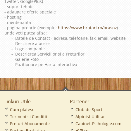
Twitter, GooglePlus)
- suport tehnic
- adaugare oferte speciale
- hosting
- mentenanta
- pagina proprie (exemplu:
https://www.brutari.ro/brasov
)
unde veti putea afisa:
- Datele de Contact - adresa, telefoane, fax, email, website
- Descriere afacere
- Logo companie
- Descrierea Serviciilor si a Preturilor
- Galerie Foto
- Pozitionare pe Harta Interactiva
Linkuri Utile
Parteneri
Cum platesc
Club de Sport
Termeni si Conditii
Alpinist Utilitar
Preturi Abonamente
Cabinet-Psihologie.com
Sustine Brutari.ro
HVP.ro