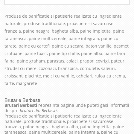
Produse de panificatie si patiserie realizate cu in
grediente
naturale, produse traditionale, proaspete si savuroase
:
franzela, paine neagra, bagheta alba, paine impletita, paine
taraneasca, paine multicereale, paine integrala, paine cu
tarate, paine cu cartofi, paine cu secara, baton vanilie, pesmet,
crutoane, paine toast, paine tip chifle, paine alba, paine fara
faina, paine graham, parastas, colaci, prapor, covrigi, pateuri,
strudel cu mere, cozonaci, branzoica, cornulete, saleuri,
croissant, placinte, melci cu vanilie, ochelari, rulou cu crema,
tarte, margarete
Brutarie Berbesti
Brutari Berbesti
reprezinta pagina unde puteti gasi informatii
despre
brutari din Berbesti
.
Produse de panificatie si patiserie realizate cu ingrediente
naturale, produse traditionale, proaspete si savuroase:
franzela, paine neagra, bagheta alba, paine impletita, paine
taraneasca, paine multicereale, paine integrala, paine cu