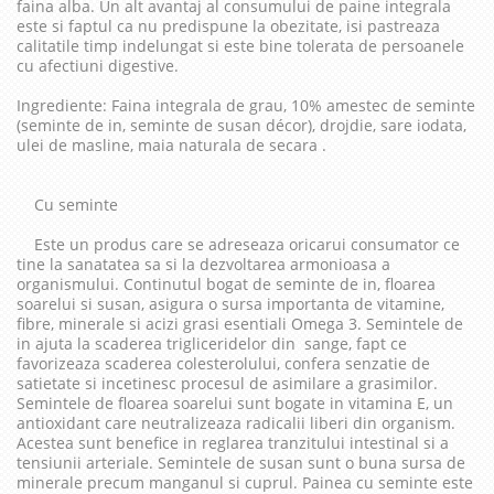
faina alba. Un alt avantaj al consumului de paine integrala
este si faptul ca nu predispune la obezitate, isi pastreaza
calitatile timp indelungat si este bine tolerata de persoanele
cu afectiuni digestive.
Ingrediente: Faina integrala de grau, 10% amestec de seminte
(seminte de in, seminte de susan décor), drojdie, sare iodata,
ulei de masline, maia naturala de secara .
Cu seminte
Este un produs care se adreseaza oricarui consumator ce
tine la sanatatea sa si la dezvoltarea armonioasa a
organismului. Continutul bogat de seminte de in, floarea
soarelui si susan, asigura o sursa importanta de vitamine,
fibre, minerale si acizi grasi esentiali Omega 3. Semintele de
in ajuta la scaderea trigliceridelor din sange, fapt ce
favorizeaza scaderea colesterolului, confera senzatie de
satietate si incetinesc procesul de asimilare a grasimilor.
Semintele de floarea soarelui sunt bogate in vitamina E, un
antioxidant care neutralizeaza radicalii liberi din organism.
Acestea sunt benefice in reglarea tranzitului intestinal si a
tensiunii arteriale. Semintele de susan sunt o buna sursa de
minerale precum manganul si cuprul. Painea cu seminte este