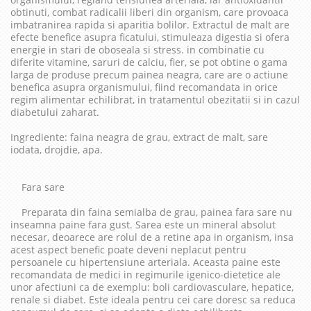
obtinuti, combat radicalii liberi din organism, care provoaca
imbatranirea rapida si aparitia bolilor. Extractul de malt are
efecte benefice asupra ficatului, stimuleaza digestia si ofera
energie in stari de oboseala si stress. in combinatie cu
diferite vitamine, saruri de calciu, fier, se pot obtine o gama
larga de produse precum painea neagra, care are o actiune
benefica asupra organismului, fiind recomandata in orice
regim alimentar echilibrat, in tratamentul obezitatii si in cazul
diabetului zaharat.
Ingrediente: faina neagra de grau, extract de malt, sare
iodata, drojdie, apa.
Fara sare
Preparata din faina semialba de grau, painea fara sare nu
inseamna paine fara gust. Sarea este un mineral absolut
necesar, deoarece are rolul de a retine apa in organism, insa
acest aspect benefic poate deveni neplacut pentru
persoanele cu hipertensiune arteriala. Aceasta paine este
recomandata de medici in regimurile igenico-dietetice ale
unor afectiuni ca de exemplu: boli cardiovasculare, hepatice,
renale si diabet. Este ideala pentru cei care doresc sa reduca