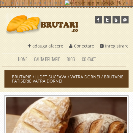
Descarca aplicatia pentru mobil
x
adauga afacere
Conectare
Inregistrare
HOME
CAUTA BRUTARIE
BLOG
CONTACT
BRUTARIE
/
JUDET SUCEAVA
/
VATRA DORNEI
/
BRUTARIE
PATISERIE VATRA DORNEI