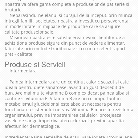
noastra va ofera gama completa a produselor de patiserie si
brutarie.
Neparasindu-ne elanul si curajul de la inceput, prin munca
intregii familii, societatea noastra a investit cu perseverenta
in modernitate, in mijloace de productie care sa asigure
calitate produselor sale.
Misiunea noastra este satisfacerea nevoii clientilor de a
achizitiona produse sigure din punct de vedere alimentar,
fabricate prin metode traditionale si cu un excelent raport
pret - calitate.
Produse si Servicii
Intermediara
Painea intermediara are un continut caloric scazut si este
ideala pentru diete sanatoase, avand un gust deosebit de
bun. Are mai multe vitamine B complex decat painea alba si
contine si vitamina E. Vitamina B are un rol important in
metabolismul glucidelor si este absolut necesara pentru
functionarea sistemului nervos. Vitamina E mareste rezistenta
organismului, previne imbatranirea celulelor, protejeaza
vasele de sange impotriva aterosclerozei, previne aparitia
afectiunilor dermatologice.
Ingrediente: Faina semialba de grau, Sare iodata, Drojdie, apa.