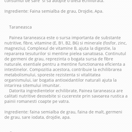
consumul de sare si sa adopte o dieta echilibrata.
Ingrediente: Faina semialba de grau, Drojdie, Apa.
Taraneasca
Painea taraneasca este o sursa importanta de substante
nutritive, fibre, vitamine (E, B1, B2, B6) si minerale (fosfor, zinc,
magneziu). Complexul de vitamine B, ajuta la digestie, la
repararea tesuturilor si mentine pielea sanatoasa. Continutul
de germeni de grau, reprezinta o bogata sursa de fibre
naturale, esentiale pentru a mentine functionarea eficienta a
intestinelor. Compozitia acestora, contribuie la echilibrarea
metabolismului, sporeste rezistenta si vitalitatea
organismului, iar bogatia antioxidantilor naturali ajuta la
intarirea sitemului imunitar.
Datorita ingredientelor echilibrate, Painea taraneasca are
calitati nutritive deosebite si cucereste prin savoarea rustica a
painii romanesti coapte pe vatra.
Ingrediente: faina semialba de grau, faina de malt, germeni
de grau, sare iodata, drojdie, apa.