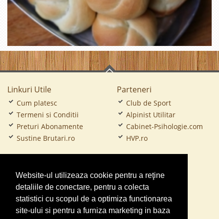
Linkuri Utile
Parteneri
Cum platesc
Club de Sport
Termeni si Conditii
Alpinist Utilitar
Preturi Abonamente
Cabinet-Psihologie.com
Sustine Brutari.ro
HVP.ro
CramaVinuri.ro
Website-ul utilizeaza cookie pentru a reţine
FirmaTractariAuto.ro
detaliile de conectare, pentru a colecta
Service-Reparatii.com
statistici cu scopul de a optimiza functionarea
Servicii-DDD.com
site-ului si pentru a furniza marketing in baza