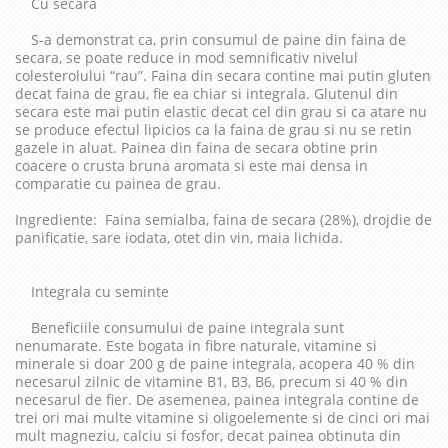
Cu secara
S-a demonstrat ca, prin consumul de paine din faina de
secara, se poate reduce in mod semnificativ nivelul
colesterolului “rau”. Faina din secara contine mai putin gluten
decat faina de grau, fie ea chiar si integrala. Glutenul din
secara este mai putin elastic decat cel din grau si ca atare nu
se produce efectul lipicios ca la faina de grau si nu se retin
gazele in aluat. Painea din faina de secara obtine prin
coacere o crusta bruna aromata si este mai densa in
comparatie cu painea de grau.
Ingrediente: Faina semialba, faina de secara (28%), drojdie de
panificatie, sare iodata, otet din vin, maia lichida.
Integrala cu seminte
Beneficiile consumului de paine integrala sunt
nenumarate. Este bogata in fibre naturale, vitamine si
minerale si doar 200 g de paine integrala, acopera 40 % din
necesarul zilnic de vitamine B1, B3, B6, precum si 40 % din
necesarul de fier. De asemenea, painea integrala contine de
trei ori mai multe vitamine si oligoelemente si de cinci ori mai
mult magneziu, calciu si fosfor, decat painea obtinuta din