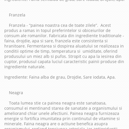
Franzela
Franzela - “painea noastra cea de toate zilele”. Acest
produs a ramas in topul preferintelor si obiceiurilor de
consum ale romanilor. Fabricata din ingrediente traditionale -
faina, drojdie, apa si sare, franzela este consistenta si
hranitoare. Fermentarea si dospirea aluatului se realizeaza in
conditii optime de timp, temperatura si umiditate, oferind
produsului un miez alb si pufos. Stropit cu apa la iesirea din
cuptor, produsul capata luciul caracteristic painii produse din
ingrediente naturale.
Ingrediente: Faina alba de grau, Drojdie, Sare iodata, Apa.
Neagra
Toata lumea stie ca painea neagra este sanatoasa,
consumul ei mentinand starea de sanatate a organismului si
ameliorand chiar unele afectiuni. Painea neagra furnizeaza
energie si fortifica imunitatea prin continutul de vitamine si
minerale. Faina neagra are o actiune benefica asupra
organismului, regland tensiunea arteriala, iar antioxidantii