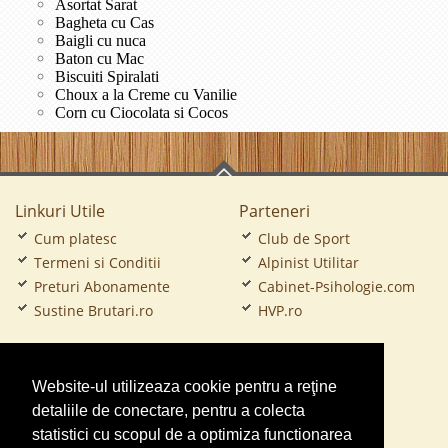
Asortat Sarat
Bagheta cu Cas
Baigli cu nuca
Baton cu Mac
Biscuiti Spiralati
Choux a la Creme cu Vanilie
Corn cu Ciocolata si Cocos
Linkuri Utile
Parteneri
Cum platesc
Club de Sport
Termeni si Conditii
Alpinist Utilitar
Preturi Abonamente
Cabinet-Psihologie.com
Sustine Brutari.ro
HVP.ro
CramaVinuri.ro
Website-ul utilizeaza cookie pentru a reţine
FirmaTractariAuto.ro
detaliile de conectare, pentru a colecta
Service-Reparatii.com
statistici cu scopul de a optimiza functionarea
Servicii-DDD.com