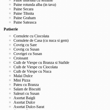
Paine indesata cu seminte
Paine rotunda alba (in tava)
Paine Secara
Paine Tihnita
Paine Graham
Paine Sateasca
Patiserie
Cornulete cu Ciocolata
Cornulete de Casa (cu nuca si gem)
Covrig cu Sare
Covrig cu Susan
Covrigei cu Susan
Croissant
Cuib de Viespe cu Branza si Stafide
Cuib de Viespe cu Ciocolata
Cuib de Viespe cu Nuca
Malai Dulce
Mini Pizza
Pateu cu Branza
Salam de Biscuiti
Saleuri cu Susan
Asortat Baigli
Asortat Dulce
Asortat Dulce-Sarat