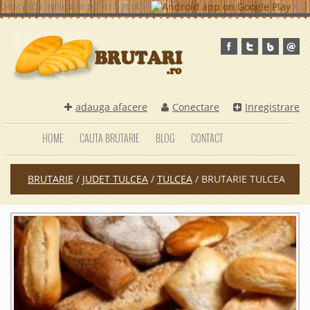
Descarca aplicatia pentru mobil
x
adauga afacere
Conectare
Inregistrare
HOME
CAUTA BRUTARIE
BLOG
CONTACT
BRUTARIE
/
JUDET TULCEA
/
TULCEA
/
BRUTARIE TULCEA