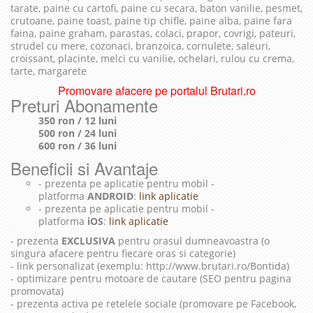
tarate, paine cu cartofi, paine cu secara, baton vanilie, pesmet,
crutoane, paine toast, paine tip chifle, paine alba, paine fara
faina, paine graham, parastas, colaci, prapor, covrigi, pateuri,
strudel cu mere, cozonaci, branzoica, cornulete, saleuri,
croissant, placinte, melci cu vanilie, ochelari, rulou cu crema,
tarte, margarete
Promovare afacere pe portalul Brutari.ro
Preturi Abonamente
350 ron / 12 luni
500 ron / 24 luni
600 ron / 36 luni
Beneficii si Avantaje
- prezenta pe aplicatie pentru mobil -
platforma
ANDROID
:
link aplicatie
- prezenta pe aplicatie pentru mobil -
platforma
iOS
:
link aplicatie
- prezenta
EXCLUSIVA
pentru orasul dumneavoastra (o
singura afacere pentru fiecare oras si categorie)
- link personalizat (exemplu: http://www.brutari.ro/Bontida)
- optimizare pentru motoare de cautare (SEO pentru pagina
promovata)
- prezenta activa pe retelele sociale (promovare pe Facebook,