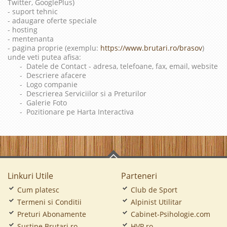
Twitter, GooglePlus)
- suport tehnic
- adaugare oferte speciale
- hosting
- mentenanta
- pagina proprie (exemplu:
https://www.brutari.ro/brasov
)
unde veti putea afisa:
- Datele de Contact - adresa, telefoane, fax, email, website
- Descriere afacere
- Logo companie
- Descrierea Serviciilor si a Preturilor
- Galerie Foto
- Pozitionare pe Harta Interactiva
Linkuri Utile
Parteneri
Cum platesc
Club de Sport
Termeni si Conditii
Alpinist Utilitar
Preturi Abonamente
Cabinet-Psihologie.com
Sustine Brutari.ro
HVP.ro