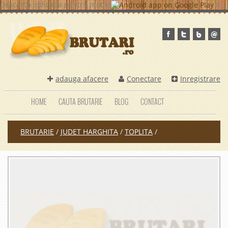
Descarca aplicatia pentru mobil
x
adauga afacere
Conectare
Inregistrare
HOME
CAUTA BRUTARIE
BLOG
CONTACT
BRUTARIE
/
JUDET HARGHITA
/
TOPLITA
/