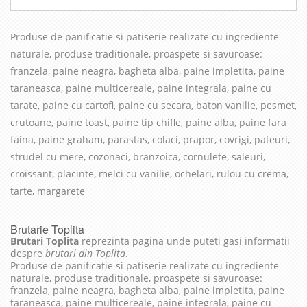
Produse de panificatie si patiserie realizate cu in
grediente
naturale, produse traditionale, proaspete si savuroase
:
franzela, paine neagra, bagheta alba, paine impletita, paine
taraneasca, paine multicereale, paine integrala, paine cu
tarate, paine cu cartofi, paine cu secara, baton vanilie, pesmet,
crutoane, paine toast, paine tip chifle, paine alba, paine fara
faina, paine graham, parastas, colaci, prapor, covrigi, pateuri,
strudel cu mere, cozonaci, branzoica, cornulete, saleuri,
croissant, placinte, melci cu vanilie, ochelari, rulou cu crema,
tarte, margarete
Brutarie Toplita
Brutari Toplita
reprezinta pagina unde puteti gasi informatii
despre
brutari din Toplita
.
Produse de panificatie si patiserie realizate cu ingrediente
naturale, produse traditionale, proaspete si savuroase:
franzela, paine neagra, bagheta alba, paine impletita, paine
taraneasca, paine multicereale, paine integrala, paine cu