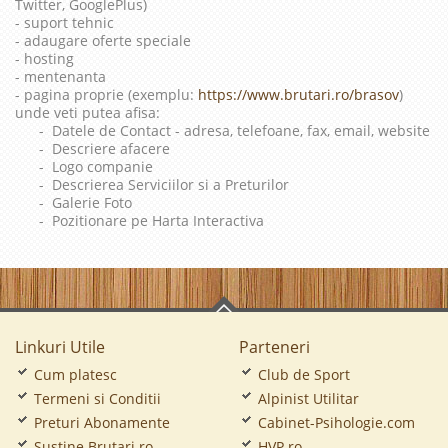
Twitter, GooglePlus)
- suport tehnic
- adaugare oferte speciale
- hosting
- mentenanta
- pagina proprie (exemplu:
https://www.brutari.ro/brasov
)
unde veti putea afisa:
- Datele de Contact - adresa, telefoane, fax, email, website
- Descriere afacere
- Logo companie
- Descrierea Serviciilor si a Preturilor
- Galerie Foto
- Pozitionare pe Harta Interactiva
Linkuri Utile
Parteneri
Cum platesc
Club de Sport
Termeni si Conditii
Alpinist Utilitar
Preturi Abonamente
Cabinet-Psihologie.com
Sustine Brutari.ro
HVP.ro