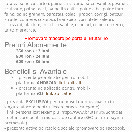
tarate, paine cu cartofi, paine cu secara, baton vanilie, pesmet,
crutoane, paine toast, paine tip chifle, paine alba, paine fara
faina, paine graham, parastas, colaci, prapor, covrigi, pateuri,
strudel cu mere, cozonaci, branzoica, cornulete, saleuri,
croissant, placinte, melci cu vanilie, ochelari, rulou cu crema,
tarte, margarete
Promovare afacere pe portalul Brutari.ro
Preturi Abonamente
350 ron / 12 luni
500 ron / 24 luni
600 ron / 36 luni
Beneficii si Avantaje
- prezenta pe aplicatie pentru mobil -
platforma
ANDROID
:
link aplicatie
- prezenta pe aplicatie pentru mobil -
platforma
iOS
:
link aplicatie
- prezenta
EXCLUSIVA
pentru orasul dumneavoastra (o
singura afacere pentru fiecare oras si categorie)
- link personalizat (exemplu: http://www.brutari.ro/Bontida)
- optimizare pentru motoare de cautare (SEO pentru pagina
promovata)
- prezenta activa pe retelele sociale (promovare pe Facebook,