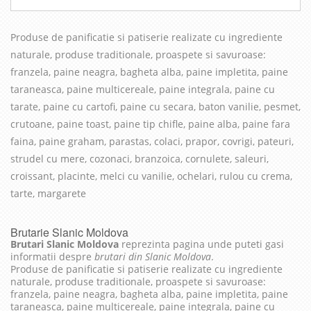
Produse de panificatie si patiserie realizate cu in
grediente
naturale, produse traditionale, proaspete si savuroase
:
franzela, paine neagra, bagheta alba, paine impletita, paine
taraneasca, paine multicereale, paine integrala, paine cu
tarate, paine cu cartofi, paine cu secara, baton vanilie, pesmet,
crutoane, paine toast, paine tip chifle, paine alba, paine fara
faina, paine graham, parastas, colaci, prapor, covrigi, pateuri,
strudel cu mere, cozonaci, branzoica, cornulete, saleuri,
croissant, placinte, melci cu vanilie, ochelari, rulou cu crema,
tarte, margarete
Brutarie Slanic Moldova
Brutari Slanic Moldova
reprezinta pagina unde puteti gasi
informatii despre
brutari din Slanic Moldova
.
Produse de panificatie si patiserie realizate cu ingrediente
naturale, produse traditionale, proaspete si savuroase:
franzela, paine neagra, bagheta alba, paine impletita, paine
taraneasca, paine multicereale, paine integrala, paine cu