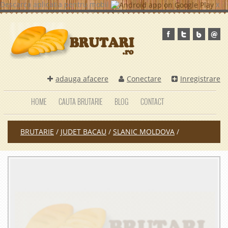
Descarca aplicatia pentru mobil
x
adauga afacere
Conectare
Inregistrare
HOME
CAUTA BRUTARIE
BLOG
CONTACT
BRUTARIE
/
JUDET BACAU
/
SLANIC MOLDOVA
/