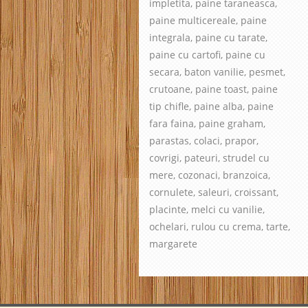
impletita, paine taraneasca,
paine multicereale, paine
integrala, paine cu tarate,
paine cu cartofi, paine cu
secara, baton vanilie, pesmet,
crutoane, paine toast, paine
tip chifle, paine alba, paine
fara faina, paine graham,
parastas, colaci, prapor,
covrigi, pateuri, strudel cu
mere, cozonaci, branzoica,
cornulete, saleuri, croissant,
placinte, melci cu vanilie,
ochelari, rulou cu crema, tarte,
margarete