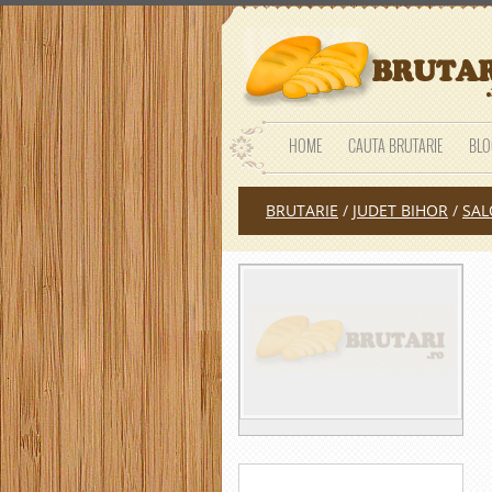
HOME
CAUTA BRUTARIE
BLO
BRUTARIE
/
JUDET BIHOR
/
SAL