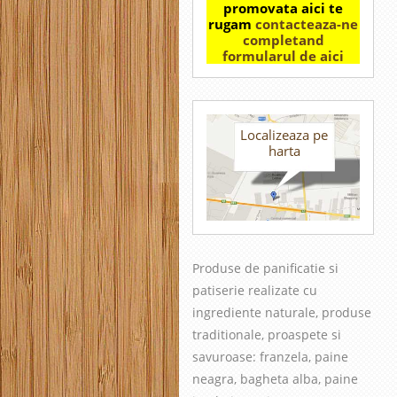
promovata aici te
rugam
contacteaza-ne
completand
formularul de aici
Localizeaza pe
harta
Produse de panificatie si
patiserie realizate cu
in
grediente naturale, produse
traditionale, proaspete si
savuroase
: franzela, paine
neagra, bagheta alba, paine