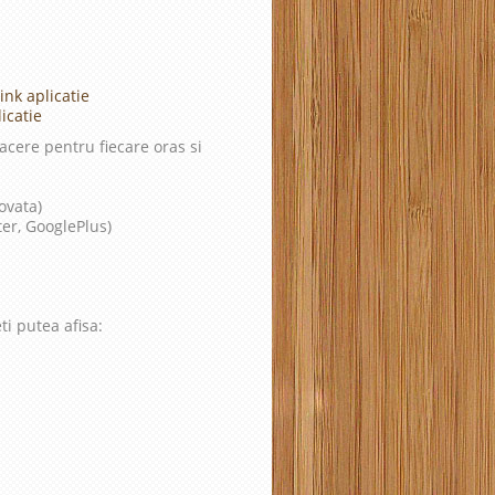
ink aplicatie
icatie
cere pentru fiecare oras si
ovata)
ter, GooglePlus)
ti putea afisa: