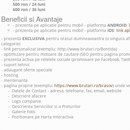
500 ron / 24 luni
600 ron / 36 luni
Beneficii si Avantaje
- prezenta pe aplicatie pentru mobil - platforma
ANDROID
:
l
- prezenta pe aplicatie pentru mobil - platforma
iOS
:
link apl
- prezenta
EXCLUSIVA
pentru orasul dumneavoastra (o singura afa
categorie)
- link personalizat (exemplu: http://www.brutari.ro/Bontida)
- optimizare pentru motoare de cautare (SEO pentru pagina prom
- prezenta activa pe retelele sociale (promovare pe Facebook, Twit
- suport tehnic
- adaugare oferte speciale
- hosting
- mentenanta
- pagina proprie (exemplu:
https://www.brutari.ro/brasov
) unde ve
- Datele de Contact - adresa, telefoane, fax, email, website
- Descriere afacere
- Logo companie
- Descrierea Serviciilor si a Preturilor
- Galerie Foto
- Pozitionare pe Harta Interactiva