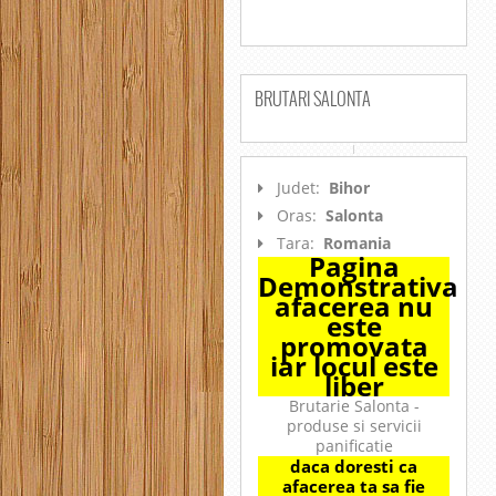
BRUTARI SALONTA
Judet:
Bihor
Oras:
Salonta
Tara:
Romania
Pagina
Demonstrativa
afacerea nu
este
promovata
iar locul este
liber
Brutarie Salonta -
produse si servicii
panificatie
daca doresti ca
afacerea ta sa fie