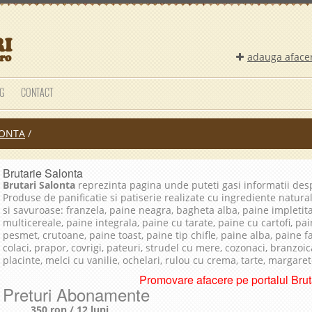
adauga aface
G
CONTACT
ONTA
/
Brutarie Salonta
Brutari Salonta
reprezinta pagina unde puteti gasi informatii de
Produse de panificatie si patiserie realizate cu ingrediente natura
si savuroase: franzela, paine neagra, bagheta alba, paine impletit
multicereale, paine integrala, paine cu tarate, paine cu cartofi, pai
pesmet, crutoane, paine toast, paine tip chifle, paine alba, paine 
colaci, prapor, covrigi, pateuri, strudel cu mere, cozonaci, branzoica
placinte, melci cu vanilie, ochelari, rulou cu crema, tarte, margare
Promovare afacere pe portalul Bruta
Preturi Abonamente
350 ron / 12 luni