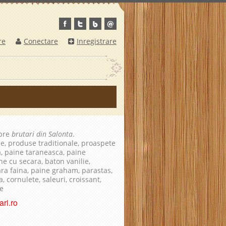
re
Conectare
Inregistrare
spre
brutari din Salonta
.
le, produse traditionale, proaspete
a, paine taraneasca, paine
ne cu secara, baton vanilie,
fara faina, paine graham, parastas,
, cornulete, saleuri, croissant,
te
ri.ro