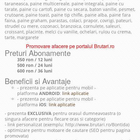
taraneasca, paine multicereale, paine integrala, paine cu
tarate, paine cu cartofi, paine cu secara, baton vanilie, pesmet,
crutoane, paine toast, paine tip chifle, paine alba, paine fara
faina, paine graham, parastas, colaci, prapor, covrigi, pateuri,
strudel cu mere, cozonaci, branzoica, cornulete, saleuri,
croissant, placinte, melci cu vanilie, ochelari, rulou cu crema,
tarte, margarete
Promovare afacere pe portalul Brutari.ro
Preturi Abonamente
350 ron / 12 luni
500 ron / 24 luni
600 ron / 36 luni
Beneficii si Avantaje
- prezenta pe aplicatie pentru mobil -
platforma
ANDROID
:
link aplicatie
- prezenta pe aplicatie pentru mobil -
platforma
iOS
:
link aplicatie
- prezenta
EXCLUSIVA
pentru orasul dumneavoastra (o
singura afacere pentru fiecare oras si categorie)
- link personalizat (exemplu: http://www.brutari.ro/Bontida)
- optimizare pentru motoare de cautare (SEO pentru pagina
promovata)