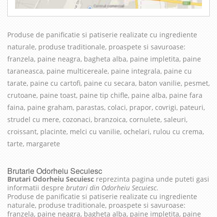
Produse de panificatie si patiserie realizate cu in
grediente
naturale, produse traditionale, proaspete si savuroase
:
franzela, paine neagra, bagheta alba, paine impletita, paine
taraneasca, paine multicereale, paine integrala, paine cu
tarate, paine cu cartofi, paine cu secara, baton vanilie, pesmet,
crutoane, paine toast, paine tip chifle, paine alba, paine fara
faina, paine graham, parastas, colaci, prapor, covrigi, pateuri,
strudel cu mere, cozonaci, branzoica, cornulete, saleuri,
croissant, placinte, melci cu vanilie, ochelari, rulou cu crema,
tarte, margarete
Brutarie Odorheiu Secuiesc
Brutari Odorheiu Secuiesc
reprezinta pagina unde puteti gasi
informatii despre
brutari din Odorheiu Secuiesc
.
Produse de panificatie si patiserie realizate cu ingrediente
naturale, produse traditionale, proaspete si savuroase:
franzela, paine neagra, bagheta alba, paine impletita, paine