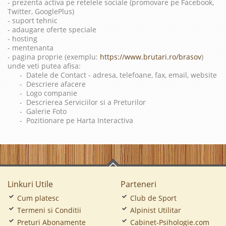
- prezenta activa pe retelele sociale (promovare pe Facebook,
Twitter, GooglePlus)
- suport tehnic
- adaugare oferte speciale
- hosting
- mentenanta
- pagina proprie (exemplu:
https://www.brutari.ro/brasov
)
unde veti putea afisa:
- Datele de Contact - adresa, telefoane, fax, email, website
- Descriere afacere
- Logo companie
- Descrierea Serviciilor si a Preturilor
- Galerie Foto
- Pozitionare pe Harta Interactiva
Linkuri Utile
Parteneri
Cum platesc
Club de Sport
Termeni si Conditii
Alpinist Utilitar
Preturi Abonamente
Cabinet-Psihologie.com