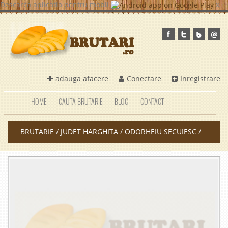
Descarca aplicatia pentru mobil
x
adauga afacere
Conectare
Inregistrare
HOME
CAUTA BRUTARIE
BLOG
CONTACT
BRUTARIE
/
JUDET HARGHITA
/
ODORHEIU SECUIESC
/