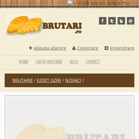
Descarca aplicatia pentru mobil
x
adauga afacere
Conectare
Inregistrare
HOME
CAUTA BRUTARIE
BLOG
CONTACT
BRUTARIE
/
JUDET GORJ
/
NOVACI
/