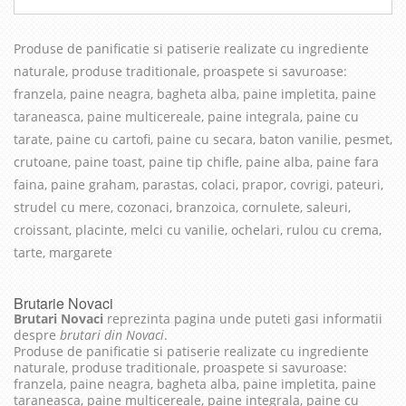
Produse de panificatie si patiserie realizate cu in
grediente
naturale, produse traditionale, proaspete si savuroase
:
franzela, paine neagra, bagheta alba, paine impletita, paine
taraneasca, paine multicereale, paine integrala, paine cu
tarate, paine cu cartofi, paine cu secara, baton vanilie, pesmet,
crutoane, paine toast, paine tip chifle, paine alba, paine fara
faina, paine graham, parastas, colaci, prapor, covrigi, pateuri,
strudel cu mere, cozonaci, branzoica, cornulete, saleuri,
croissant, placinte, melci cu vanilie, ochelari, rulou cu crema,
tarte, margarete
Brutarie Novaci
Brutari Novaci
reprezinta pagina unde puteti gasi informatii
despre
brutari din Novaci
.
Produse de panificatie si patiserie realizate cu ingrediente
naturale, produse traditionale, proaspete si savuroase:
franzela, paine neagra, bagheta alba, paine impletita, paine
taraneasca, paine multicereale, paine integrala, paine cu