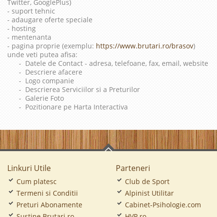
Twitter, GooglePlus)
- suport tehnic
- adaugare oferte speciale
- hosting
- mentenanta
- pagina proprie (exemplu:
https://www.brutari.ro/brasov
)
unde veti putea afisa:
- Datele de Contact - adresa, telefoane, fax, email, website
- Descriere afacere
- Logo companie
- Descrierea Serviciilor si a Preturilor
- Galerie Foto
- Pozitionare pe Harta Interactiva
Linkuri Utile
Parteneri
Cum platesc
Club de Sport
Termeni si Conditii
Alpinist Utilitar
Preturi Abonamente
Cabinet-Psihologie.com
Sustine Brutari.ro
HVP.ro