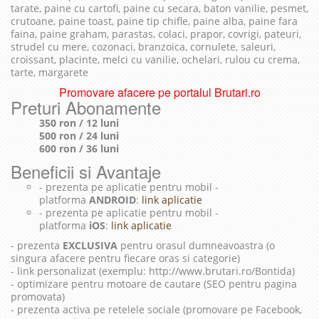
tarate, paine cu cartofi, paine cu secara, baton vanilie, pesmet,
crutoane, paine toast, paine tip chifle, paine alba, paine fara
faina, paine graham, parastas, colaci, prapor, covrigi, pateuri,
strudel cu mere, cozonaci, branzoica, cornulete, saleuri,
croissant, placinte, melci cu vanilie, ochelari, rulou cu crema,
tarte, margarete
Promovare afacere pe portalul Brutari.ro
Preturi Abonamente
350 ron / 12 luni
500 ron / 24 luni
600 ron / 36 luni
Beneficii si Avantaje
- prezenta pe aplicatie pentru mobil -
platforma
ANDROID
:
link aplicatie
- prezenta pe aplicatie pentru mobil -
platforma
iOS
:
link aplicatie
- prezenta
EXCLUSIVA
pentru orasul dumneavoastra (o
singura afacere pentru fiecare oras si categorie)
- link personalizat (exemplu: http://www.brutari.ro/Bontida)
- optimizare pentru motoare de cautare (SEO pentru pagina
promovata)
- prezenta activa pe retelele sociale (promovare pe Facebook,