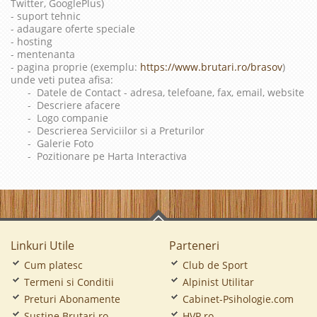
Twitter, GooglePlus)
- suport tehnic
- adaugare oferte speciale
- hosting
- mentenanta
- pagina proprie (exemplu:
https://www.brutari.ro/brasov
)
unde veti putea afisa:
- Datele de Contact - adresa, telefoane, fax, email, website
- Descriere afacere
- Logo companie
- Descrierea Serviciilor si a Preturilor
- Galerie Foto
- Pozitionare pe Harta Interactiva
Linkuri Utile
Parteneri
Cum platesc
Club de Sport
Termeni si Conditii
Alpinist Utilitar
Preturi Abonamente
Cabinet-Psihologie.com
Sustine Brutari.ro
HVP.ro