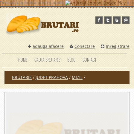
Descarca aplicatia pentru mobil
x
adauga afacere
Conectare
Inregistrare
HOME
CAUTA BRUTARIE
BLOG
CONTACT
BRUTARIE
/
JUDET PRAHOVA
/
MIZIL
/