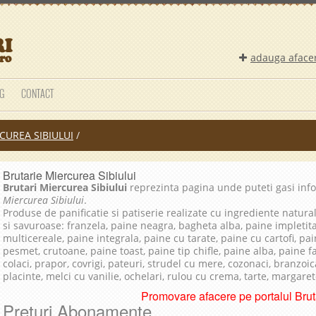
adauga aface
G
CONTACT
CUREA SIBIULUI
/
Brutarie Miercurea Sibiului
Brutari Miercurea Sibiului
reprezinta pagina unde puteti gasi inf
Miercurea Sibiului
.
Produse de panificatie si patiserie realizate cu ingrediente natura
si savuroase: franzela, paine neagra, bagheta alba, paine impletit
multicereale, paine integrala, paine cu tarate, paine cu cartofi, pai
pesmet, crutoane, paine toast, paine tip chifle, paine alba, paine 
colaci, prapor, covrigi, pateuri, strudel cu mere, cozonaci, branzoica
placinte, melci cu vanilie, ochelari, rulou cu crema, tarte, margare
Promovare afacere pe portalul Bruta
Preturi Abonamente