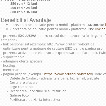
350 ron / 12 luni
500 ron / 24 luni
600 ron / 36 luni
Beneficii si Avantaje
- prezenta pe aplicatie pentru mobil - platforma
ANDROID
:
l
- prezenta pe aplicatie pentru mobil - platforma
iOS
:
link apl
- prezenta
EXCLUSIVA
pentru orasul dumneavoastra (o singura afa
categorie)
- link personalizat (exemplu: http://www.brutari.ro/Bontida)
- optimizare pentru motoare de cautare (SEO pentru pagina prom
- prezenta activa pe retelele sociale (promovare pe Facebook, Twit
- suport tehnic
- adaugare oferte speciale
- hosting
- mentenanta
- pagina proprie (exemplu:
https://www.brutari.ro/brasov
) unde ve
- Datele de Contact - adresa, telefoane, fax, email, website
- Descriere afacere
- Logo companie
- Descrierea Serviciilor si a Preturilor
- Galerie Foto
- Pozitionare pe Harta Interactiva