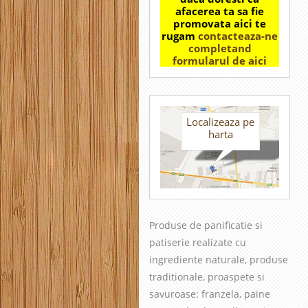
afacerea ta sa fie
promovata aici te
rugam
contacteaza-ne
completand
formularul de aici
Localizeaza pe
harta
Produse de panificatie si
patiserie realizate cu
in
grediente naturale, produse
traditionale, proaspete si
savuroase
: franzela, paine