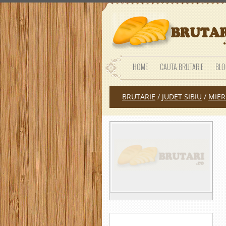
HOME
CAUTA BRUTARIE
BLO
BRUTARIE
/
JUDET SIBIU
/
MIER