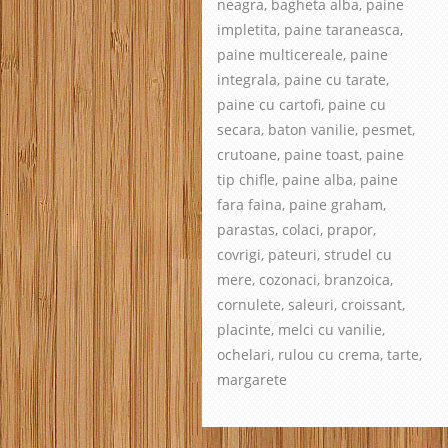
neagra, bagheta alba, paine
impletita, paine taraneasca,
paine multicereale, paine
integrala, paine cu tarate,
paine cu cartofi, paine cu
secara, baton vanilie, pesmet,
crutoane, paine toast, paine
tip chifle, paine alba, paine
fara faina, paine graham,
parastas, colaci, prapor,
covrigi, pateuri, strudel cu
mere, cozonaci, branzoica,
cornulete, saleuri, croissant,
placinte, melci cu vanilie,
ochelari, rulou cu crema, tarte,
margarete