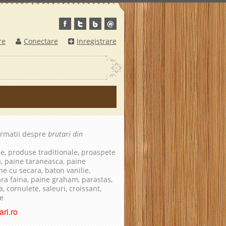
re
Conectare
Inregistrare
ormatii despre
brutari din
le, produse traditionale, proaspete
a, paine taraneasca, paine
ne cu secara, baton vanilie,
fara faina, paine graham, parastas,
, cornulete, saleuri, croissant,
te
ri.ro