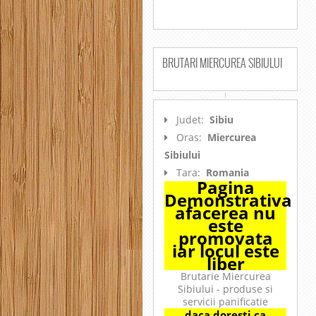
BRUTARI MIERCUREA SIBIULUI
Judet:
Sibiu
Oras:
Miercurea
Sibiului
Tara:
Romania
Pagina
Demonstrativa
afacerea nu
este
promovata
iar locul este
liber
Brutarie Miercurea
Sibiului - produse si
servicii panificatie
daca doresti ca