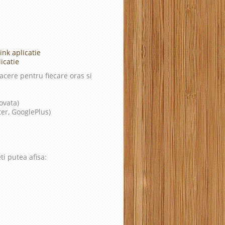
ink aplicatie
icatie
cere pentru fiecare oras si
ovata)
ter, GooglePlus)
ti putea afisa: