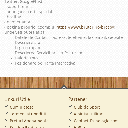
Twitter, GooglePlus)
- suport tehnic
- adaugare oferte speciale
- hosting
- mentenanta
- pagina proprie (exemplu:
https://www.brutari.ro/brasov
)
unde veti putea afisa:
- Datele de Contact - adresa, telefoane, fax, email, website
- Descriere afacere
- Logo companie
- Descrierea Serviciilor si a Preturilor
- Galerie Foto
- Pozitionare pe Harta Interactiva
Linkuri Utile
Parteneri
Cum platesc
Club de Sport
Termeni si Conditii
Alpinist Utilitar
Preturi Abonamente
Cabinet-Psihologie.com
Sustine Brutari.ro
HVP.ro