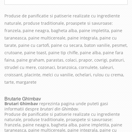
Produse de panificatie si patiserie realizate cu in
grediente
naturale, produse traditionale, proaspete si savuroase
:
franzela, paine neagra, bagheta alba, paine impletita, paine
taraneasca, paine multicereale, paine integrala, paine cu
tarate, paine cu cartofi, paine cu secara, baton vanilie, pesmet,
crutoane, paine toast, paine tip chifle, paine alba, paine fara
faina, paine graham, parastas, colaci, prapor, covrigi, pateuri,
strudel cu mere, cozonaci, branzoica, cornulete, saleuri,
croissant, placinte, melci cu vanilie, ochelari, rulou cu crema,
tarte, margarete
Brutarie Ghimbav
Brutari Ghimbav
reprezinta pagina unde puteti gasi
informatii despre
brutari din Ghimbav
.
Produse de panificatie si patiserie realizate cu ingrediente
naturale, produse traditionale, proaspete si savuroase:
franzela, paine neagra, bagheta alba, paine impletita, paine
taraneasca, paine multicereale, paine integrala, paine cu