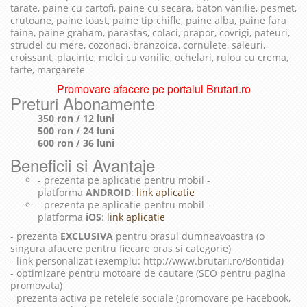
tarate, paine cu cartofi, paine cu secara, baton vanilie, pesmet,
crutoane, paine toast, paine tip chifle, paine alba, paine fara
faina, paine graham, parastas, colaci, prapor, covrigi, pateuri,
strudel cu mere, cozonaci, branzoica, cornulete, saleuri,
croissant, placinte, melci cu vanilie, ochelari, rulou cu crema,
tarte, margarete
Promovare afacere pe portalul Brutari.ro
Preturi Abonamente
350 ron / 12 luni
500 ron / 24 luni
600 ron / 36 luni
Beneficii si Avantaje
- prezenta pe aplicatie pentru mobil -
platforma
ANDROID
:
link aplicatie
- prezenta pe aplicatie pentru mobil -
platforma
iOS
:
link aplicatie
- prezenta
EXCLUSIVA
pentru orasul dumneavoastra (o
singura afacere pentru fiecare oras si categorie)
- link personalizat (exemplu: http://www.brutari.ro/Bontida)
- optimizare pentru motoare de cautare (SEO pentru pagina
promovata)
- prezenta activa pe retelele sociale (promovare pe Facebook,