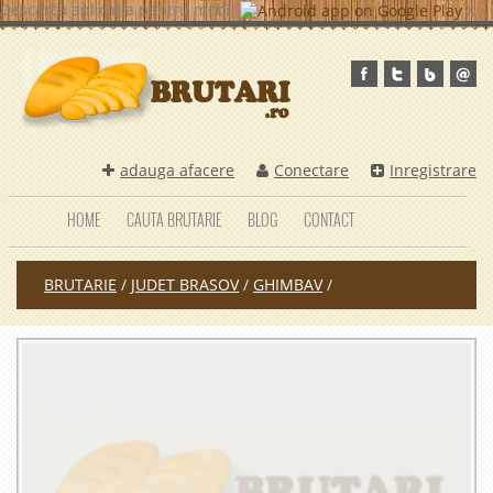
Descarca aplicatia pentru mobil
x
adauga afacere
Conectare
Inregistrare
HOME
CAUTA BRUTARIE
BLOG
CONTACT
BRUTARIE
/
JUDET BRASOV
/
GHIMBAV
/