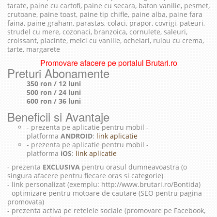
tarate, paine cu cartofi, paine cu secara, baton vanilie, pesmet,
crutoane, paine toast, paine tip chifle, paine alba, paine fara
faina, paine graham, parastas, colaci, prapor, covrigi, pateuri,
strudel cu mere, cozonaci, branzoica, cornulete, saleuri,
croissant, placinte, melci cu vanilie, ochelari, rulou cu crema,
tarte, margarete
Promovare afacere pe portalul Brutari.ro
Preturi Abonamente
350 ron / 12 luni
500 ron / 24 luni
600 ron / 36 luni
Beneficii si Avantaje
- prezenta pe aplicatie pentru mobil -
platforma
ANDROID
:
link aplicatie
- prezenta pe aplicatie pentru mobil -
platforma
iOS
:
link aplicatie
- prezenta
EXCLUSIVA
pentru orasul dumneavoastra (o
singura afacere pentru fiecare oras si categorie)
- link personalizat (exemplu: http://www.brutari.ro/Bontida)
- optimizare pentru motoare de cautare (SEO pentru pagina
promovata)
- prezenta activa pe retelele sociale (promovare pe Facebook,