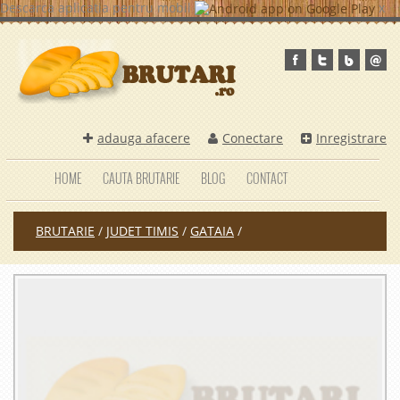
Descarca aplicatia pentru mobil
x
adauga afacere
Conectare
Inregistrare
HOME
CAUTA BRUTARIE
BLOG
CONTACT
BRUTARIE
/
JUDET TIMIS
/
GATAIA
/