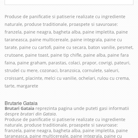
Produse de panificatie si patiserie realizate cu in
grediente
naturale, produse traditionale, proaspete si savuroase
:
franzela, paine neagra, bagheta alba, paine impletita, paine
taraneasca, paine multicereale, paine integrala, paine cu
tarate, paine cu cartofi, paine cu secara, baton vanilie, pesmet,
crutoane, paine toast, paine tip chifle, paine alba, paine fara
faina, paine graham, parastas, colaci, prapor, covrigi, pateuri,
strudel cu mere, cozonaci, branzoica, cornulete, saleuri,
croissant, placinte, melci cu vanilie, ochelari, rulou cu crema,
tarte, margarete
Brutarie Gataia
Brutari Gataia
reprezinta pagina unde puteti gasi informatii
despre
brutari din Gataia
.
Produse de panificatie si patiserie realizate cu ingrediente
naturale, produse traditionale, proaspete si savuroase:
franzela, paine neagra, bagheta alba, paine impletita, paine
taraneasca, paine multicereale, paine integrala, paine cu