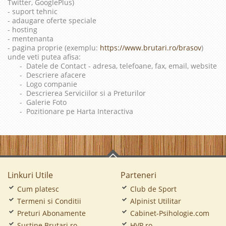
Twitter, GooglePlus)
- suport tehnic
- adaugare oferte speciale
- hosting
- mentenanta
- pagina proprie (exemplu:
https://www.brutari.ro/brasov
)
unde veti putea afisa:
- Datele de Contact - adresa, telefoane, fax, email, website
- Descriere afacere
- Logo companie
- Descrierea Serviciilor si a Preturilor
- Galerie Foto
- Pozitionare pe Harta Interactiva
Linkuri Utile
Parteneri
Cum platesc
Club de Sport
Termeni si Conditii
Alpinist Utilitar
Preturi Abonamente
Cabinet-Psihologie.com
Sustine Brutari.ro
HVP.ro