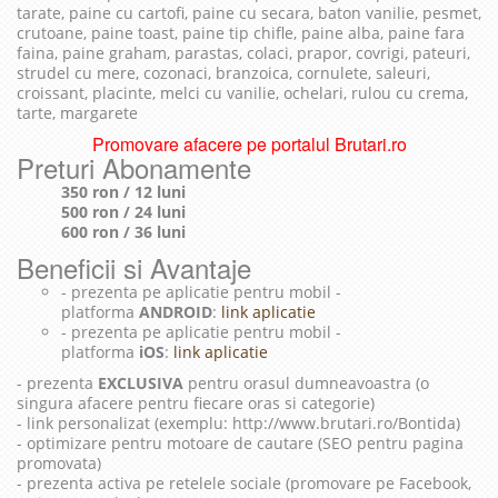
tarate, paine cu cartofi, paine cu secara, baton vanilie, pesmet,
crutoane, paine toast, paine tip chifle, paine alba, paine fara
faina, paine graham, parastas, colaci, prapor, covrigi, pateuri,
strudel cu mere, cozonaci, branzoica, cornulete, saleuri,
croissant, placinte, melci cu vanilie, ochelari, rulou cu crema,
tarte, margarete
Promovare afacere pe portalul Brutari.ro
Preturi Abonamente
350 ron / 12 luni
500 ron / 24 luni
600 ron / 36 luni
Beneficii si Avantaje
- prezenta pe aplicatie pentru mobil -
platforma
ANDROID
:
link aplicatie
- prezenta pe aplicatie pentru mobil -
platforma
iOS
:
link aplicatie
- prezenta
EXCLUSIVA
pentru orasul dumneavoastra (o
singura afacere pentru fiecare oras si categorie)
- link personalizat (exemplu: http://www.brutari.ro/Bontida)
- optimizare pentru motoare de cautare (SEO pentru pagina
promovata)
- prezenta activa pe retelele sociale (promovare pe Facebook,