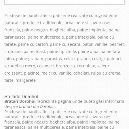
Produse de panificatie si patiserie realizate cu in
grediente
naturale, produse traditionale, proaspete si savuroase
:
franzela, paine neagra, bagheta alba, paine impletita, paine
taraneasca, paine multicereale, paine integrala, paine cu
tarate, paine cu cartofi, paine cu secara, baton vanilie, pesmet,
crutoane, paine toast, paine tip chifle, paine alba, paine fara
faina, paine graham, parastas, colaci, prapor, covrigi, pateuri,
strudel cu mere, cozonaci, branzoica, cornulete, saleuri,
croissant, placinte, melci cu vanilie, ochelari, rulou cu crema,
tarte, margarete
Brutarie Dorohoi
Brutari Dorohoi
reprezinta pagina unde puteti gasi informatii
despre
brutari din Dorohoi
.
Produse de panificatie si patiserie realizate cu ingrediente
naturale, produse traditionale, proaspete si savuroase:
franzela, paine neagra, bagheta alba, paine impletita, paine
taraneasca, paine multicereale, paine integrala, paine cu