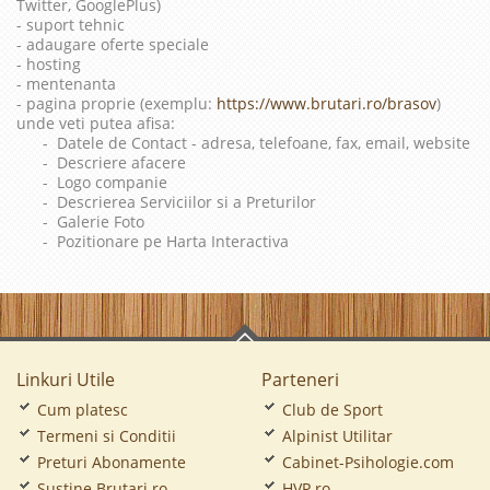
Twitter, GooglePlus)
- suport tehnic
- adaugare oferte speciale
- hosting
- mentenanta
- pagina proprie (exemplu:
https://www.brutari.ro/brasov
)
unde veti putea afisa:
- Datele de Contact - adresa, telefoane, fax, email, website
- Descriere afacere
- Logo companie
- Descrierea Serviciilor si a Preturilor
- Galerie Foto
- Pozitionare pe Harta Interactiva
Linkuri Utile
Parteneri
Cum platesc
Club de Sport
Termeni si Conditii
Alpinist Utilitar
Preturi Abonamente
Cabinet-Psihologie.com
Sustine Brutari.ro
HVP.ro