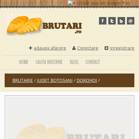
Descarca aplicatia pentru mobil
x
adauga afacere
Conectare
Inregistrare
HOME
CAUTA BRUTARIE
BLOG
CONTACT
BRUTARIE
/
JUDET BOTOSANI
/
DOROHOI
/