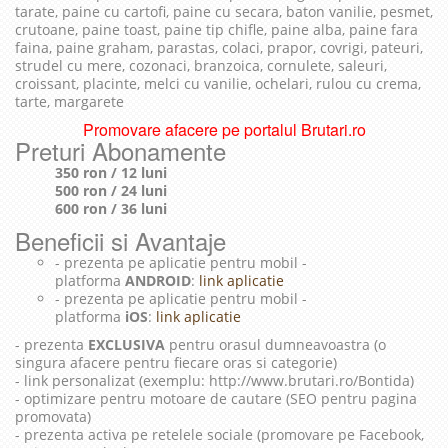
tarate, paine cu cartofi, paine cu secara, baton vanilie, pesmet,
crutoane, paine toast, paine tip chifle, paine alba, paine fara
faina, paine graham, parastas, colaci, prapor, covrigi, pateuri,
strudel cu mere, cozonaci, branzoica, cornulete, saleuri,
croissant, placinte, melci cu vanilie, ochelari, rulou cu crema,
tarte, margarete
Promovare afacere pe portalul Brutari.ro
Preturi Abonamente
350 ron / 12 luni
500 ron / 24 luni
600 ron / 36 luni
Beneficii si Avantaje
- prezenta pe aplicatie pentru mobil -
platforma
ANDROID
:
link aplicatie
- prezenta pe aplicatie pentru mobil -
platforma
iOS
:
link aplicatie
- prezenta
EXCLUSIVA
pentru orasul dumneavoastra (o
singura afacere pentru fiecare oras si categorie)
- link personalizat (exemplu: http://www.brutari.ro/Bontida)
- optimizare pentru motoare de cautare (SEO pentru pagina
promovata)
- prezenta activa pe retelele sociale (promovare pe Facebook,