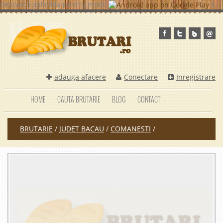
Descarca aplicatia pentru mobil
x
adauga afacere
Conectare
Inregistrare
HOME
CAUTA BRUTARIE
BLOG
CONTACT
BRUTARIE
/
JUDET BACAU
/
COMANESTI
/