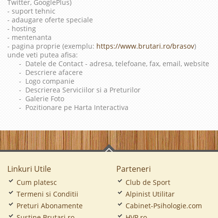
Twitter, GooglePlus)
- suport tehnic
- adaugare oferte speciale
- hosting
- mentenanta
- pagina proprie (exemplu:
https://www.brutari.ro/brasov
)
unde veti putea afisa:
- Datele de Contact - adresa, telefoane, fax, email, website
- Descriere afacere
- Logo companie
- Descrierea Serviciilor si a Preturilor
- Galerie Foto
- Pozitionare pe Harta Interactiva
Linkuri Utile
Parteneri
Cum platesc
Club de Sport
Termeni si Conditii
Alpinist Utilitar
Preturi Abonamente
Cabinet-Psihologie.com
Sustine Brutari.ro
HVP.ro