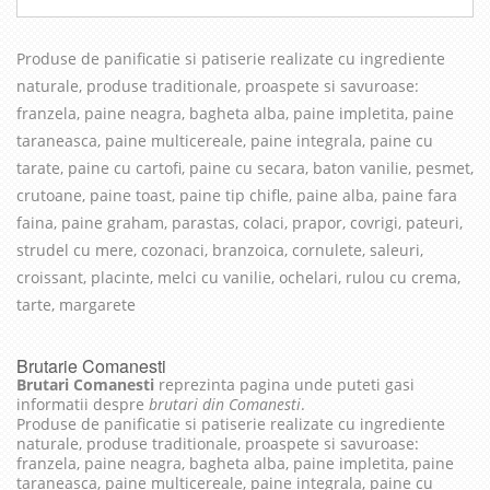
Produse de panificatie si patiserie realizate cu in
grediente
naturale, produse traditionale, proaspete si savuroase
:
franzela, paine neagra, bagheta alba, paine impletita, paine
taraneasca, paine multicereale, paine integrala, paine cu
tarate, paine cu cartofi, paine cu secara, baton vanilie, pesmet,
crutoane, paine toast, paine tip chifle, paine alba, paine fara
faina, paine graham, parastas, colaci, prapor, covrigi, pateuri,
strudel cu mere, cozonaci, branzoica, cornulete, saleuri,
croissant, placinte, melci cu vanilie, ochelari, rulou cu crema,
tarte, margarete
Brutarie Comanesti
Brutari Comanesti
reprezinta pagina unde puteti gasi
informatii despre
brutari din Comanesti
.
Produse de panificatie si patiserie realizate cu ingrediente
naturale, produse traditionale, proaspete si savuroase:
franzela, paine neagra, bagheta alba, paine impletita, paine
taraneasca, paine multicereale, paine integrala, paine cu