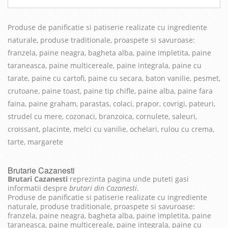
Produse de panificatie si patiserie realizate cu in
grediente
naturale, produse traditionale, proaspete si savuroase
:
franzela, paine neagra, bagheta alba, paine impletita, paine
taraneasca, paine multicereale, paine integrala, paine cu
tarate, paine cu cartofi, paine cu secara, baton vanilie, pesmet,
crutoane, paine toast, paine tip chifle, paine alba, paine fara
faina, paine graham, parastas, colaci, prapor, covrigi, pateuri,
strudel cu mere, cozonaci, branzoica, cornulete, saleuri,
croissant, placinte, melci cu vanilie, ochelari, rulou cu crema,
tarte, margarete
Brutarie Cazanesti
Brutari Cazanesti
reprezinta pagina unde puteti gasi
informatii despre
brutari din Cazanesti
.
Produse de panificatie si patiserie realizate cu ingrediente
naturale, produse traditionale, proaspete si savuroase:
franzela, paine neagra, bagheta alba, paine impletita, paine
taraneasca, paine multicereale, paine integrala, paine cu