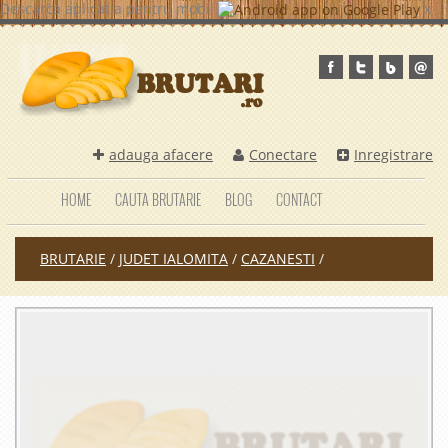
Descarca aplicatia pentru mobil
x
adauga afacere
Conectare
Inregistrare
HOME
CAUTA BRUTARIE
BLOG
CONTACT
BRUTARIE
/
JUDET IALOMITA
/
CAZANESTI
/