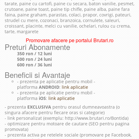
tarate, paine cu cartofi, paine cu secara, baton vanilie, pesmet,
crutoane, paine toast, paine tip chifle, paine alba, paine fara
faina, paine graham, parastas, colaci, prapor, covrigi, pateuri,
strudel cu mere, cozonaci, branzoica, cornulete, saleuri,
croissant, placinte, melci cu vanilie, ochelari, rulou cu crema,
tarte, margarete
Promovare afacere pe portalul Brutari.ro
Preturi Abonamente
350 ron / 12 luni
500 ron / 24 luni
600 ron / 36 luni
Beneficii si Avantaje
- prezenta pe aplicatie pentru mobil -
platforma
ANDROID
:
link aplicatie
- prezenta pe aplicatie pentru mobil -
platforma
iOS
:
link aplicatie
- prezenta
EXCLUSIVA
pentru orasul dumneavoastra (o
singura afacere pentru fiecare oras si categorie)
- link personalizat (exemplu: http://www.brutari.ro/Bontida)
- optimizare pentru motoare de cautare (SEO pentru pagina
promovata)
- prezenta activa pe retelele sociale (promovare pe Facebook,