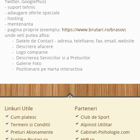
Twitter, GooglePlus)
- suport tehnic
- adaugare oferte speciale
- hosting
- mentenanta
- pagina proprie (exemplu:
https://www.brutari.ro/brasov
)
unde veti putea afisa:
- Datele de Contact - adresa, telefoane, fax, email, website
- Descriere afacere
- Logo companie
- Descrierea Serviciilor si a Preturilor
- Galerie Foto
- Pozitionare pe Harta Interactiva
Linkuri Utile
Parteneri
Cum platesc
Club de Sport
Termeni si Conditii
Alpinist Utilitar
Preturi Abonamente
Cabinet-Psihologie.com
Sustine Brutari.ro
HVP.ro