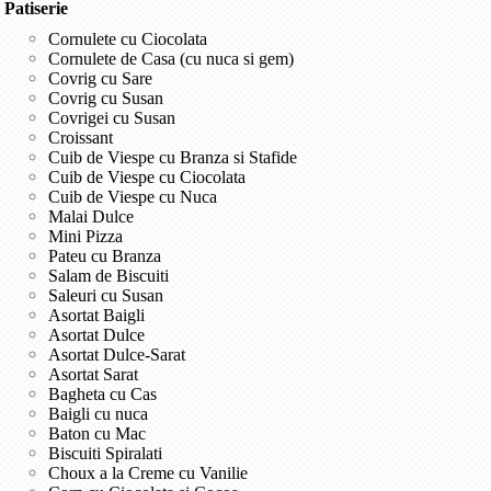
Patiserie
Cornulete cu Ciocolata
Cornulete de Casa (cu nuca si gem)
Covrig cu Sare
Covrig cu Susan
Covrigei cu Susan
Croissant
Cuib de Viespe cu Branza si Stafide
Cuib de Viespe cu Ciocolata
Cuib de Viespe cu Nuca
Malai Dulce
Mini Pizza
Pateu cu Branza
Salam de Biscuiti
Saleuri cu Susan
Asortat Baigli
Asortat Dulce
Asortat Dulce-Sarat
Asortat Sarat
Bagheta cu Cas
Baigli cu nuca
Baton cu Mac
Biscuiti Spiralati
Choux a la Creme cu Vanilie