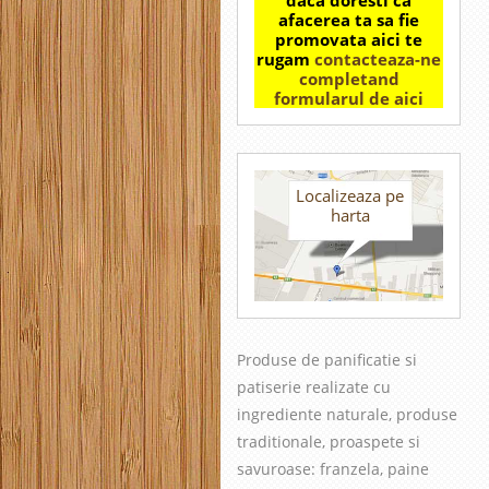
afacerea ta sa fie
promovata aici te
rugam
contacteaza-ne
completand
formularul de aici
Localizeaza pe
harta
Produse de panificatie si
patiserie realizate cu
in
grediente naturale, produse
traditionale, proaspete si
savuroase
: franzela, paine