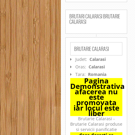
BRUTARI CALARASI BRUTARIE
CALARASI
BRUTARIE CALARASI
Judet:
Calarasi
Oras:
Calarasi
Tara:
Romania
Pagina
Demonstrativa
afacerea nu
este
promovata
iar locul este
liber
Brutarie Calarasi -
Brutarie Calarasi produse
si servicii panificatie
daca doresti ca