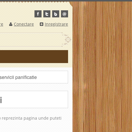
re
Conectare
Inregistrare
ervicii panificatie
i
e
reprezinta pagina unde puteti