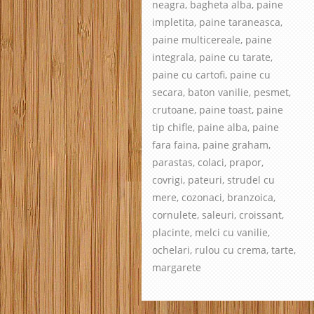
neagra, bagheta alba, paine
impletita, paine taraneasca,
paine multicereale, paine
integrala, paine cu tarate,
paine cu cartofi, paine cu
secara, baton vanilie, pesmet,
crutoane, paine toast, paine
tip chifle, paine alba, paine
fara faina, paine graham,
parastas, colaci, prapor,
covrigi, pateuri, strudel cu
mere, cozonaci, branzoica,
cornulete, saleuri, croissant,
placinte, melci cu vanilie,
ochelari, rulou cu crema, tarte,
margarete