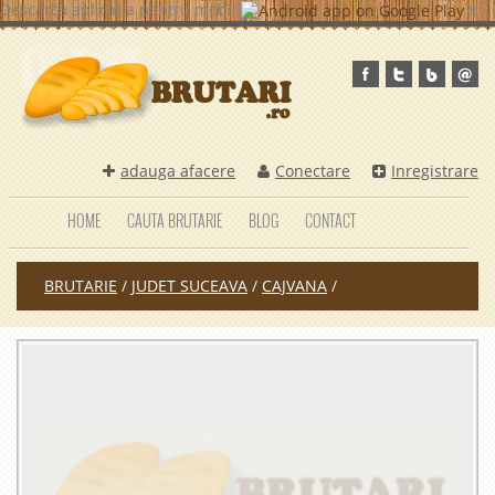
Descarca aplicatia pentru mobil
x
adauga afacere
Conectare
Inregistrare
HOME
CAUTA BRUTARIE
BLOG
CONTACT
BRUTARIE
/
JUDET SUCEAVA
/
CAJVANA
/