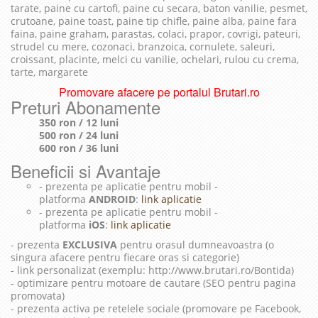
tarate, paine cu cartofi, paine cu secara, baton vanilie, pesmet,
crutoane, paine toast, paine tip chifle, paine alba, paine fara
faina, paine graham, parastas, colaci, prapor, covrigi, pateuri,
strudel cu mere, cozonaci, branzoica, cornulete, saleuri,
croissant, placinte, melci cu vanilie, ochelari, rulou cu crema,
tarte, margarete
Promovare afacere pe portalul Brutari.ro
Preturi Abonamente
350 ron / 12 luni
500 ron / 24 luni
600 ron / 36 luni
Beneficii si Avantaje
- prezenta pe aplicatie pentru mobil -
platforma
ANDROID
:
link aplicatie
- prezenta pe aplicatie pentru mobil -
platforma
iOS
:
link aplicatie
- prezenta
EXCLUSIVA
pentru orasul dumneavoastra (o
singura afacere pentru fiecare oras si categorie)
- link personalizat (exemplu: http://www.brutari.ro/Bontida)
- optimizare pentru motoare de cautare (SEO pentru pagina
promovata)
- prezenta activa pe retelele sociale (promovare pe Facebook,