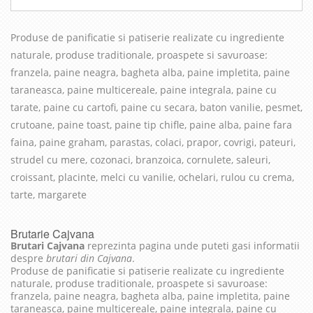
Produse de panificatie si patiserie realizate cu in
grediente
naturale, produse traditionale, proaspete si savuroase
:
franzela, paine neagra, bagheta alba, paine impletita, paine
taraneasca, paine multicereale, paine integrala, paine cu
tarate, paine cu cartofi, paine cu secara, baton vanilie, pesmet,
crutoane, paine toast, paine tip chifle, paine alba, paine fara
faina, paine graham, parastas, colaci, prapor, covrigi, pateuri,
strudel cu mere, cozonaci, branzoica, cornulete, saleuri,
croissant, placinte, melci cu vanilie, ochelari, rulou cu crema,
tarte, margarete
Brutarie Cajvana
Brutari Cajvana
reprezinta pagina unde puteti gasi informatii
despre
brutari din Cajvana
.
Produse de panificatie si patiserie realizate cu ingrediente
naturale, produse traditionale, proaspete si savuroase:
franzela, paine neagra, bagheta alba, paine impletita, paine
taraneasca, paine multicereale, paine integrala, paine cu