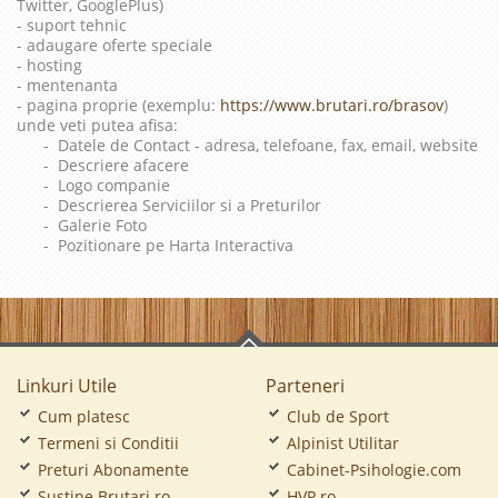
Twitter, GooglePlus)
- suport tehnic
- adaugare oferte speciale
- hosting
- mentenanta
- pagina proprie (exemplu:
https://www.brutari.ro/brasov
)
unde veti putea afisa:
- Datele de Contact - adresa, telefoane, fax, email, website
- Descriere afacere
- Logo companie
- Descrierea Serviciilor si a Preturilor
- Galerie Foto
- Pozitionare pe Harta Interactiva
Linkuri Utile
Parteneri
Cum platesc
Club de Sport
Termeni si Conditii
Alpinist Utilitar
Preturi Abonamente
Cabinet-Psihologie.com
Sustine Brutari.ro
HVP.ro