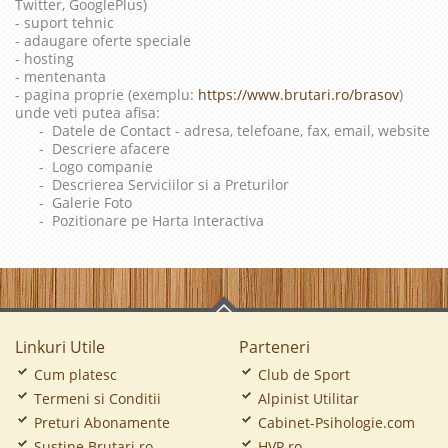
Twitter, GooglePlus)
- suport tehnic
- adaugare oferte speciale
- hosting
- mentenanta
- pagina proprie (exemplu:
https://www.brutari.ro/brasov
)
unde veti putea afisa:
- Datele de Contact - adresa, telefoane, fax, email, website
- Descriere afacere
- Logo companie
- Descrierea Serviciilor si a Preturilor
- Galerie Foto
- Pozitionare pe Harta Interactiva
Linkuri Utile
Parteneri
Cum platesc
Club de Sport
Termeni si Conditii
Alpinist Utilitar
Preturi Abonamente
Cabinet-Psihologie.com
Sustine Brutari.ro
HVP.ro