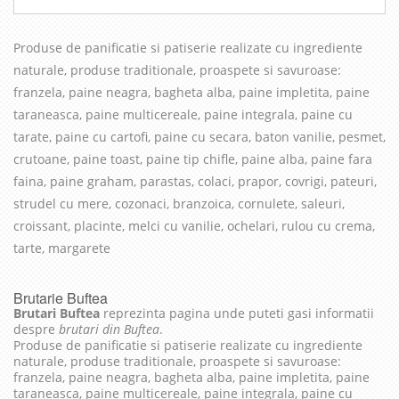
Produse de panificatie si patiserie realizate cu in
grediente
naturale, produse traditionale, proaspete si savuroase
:
franzela, paine neagra, bagheta alba, paine impletita, paine
taraneasca, paine multicereale, paine integrala, paine cu
tarate, paine cu cartofi, paine cu secara, baton vanilie, pesmet,
crutoane, paine toast, paine tip chifle, paine alba, paine fara
faina, paine graham, parastas, colaci, prapor, covrigi, pateuri,
strudel cu mere, cozonaci, branzoica, cornulete, saleuri,
croissant, placinte, melci cu vanilie, ochelari, rulou cu crema,
tarte, margarete
Brutarie Buftea
Brutari Buftea
reprezinta pagina unde puteti gasi informatii
despre
brutari din Buftea
.
Produse de panificatie si patiserie realizate cu ingrediente
naturale, produse traditionale, proaspete si savuroase:
franzela, paine neagra, bagheta alba, paine impletita, paine
taraneasca, paine multicereale, paine integrala, paine cu