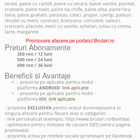
tarate, paine cu cartofi, paine cu secara, baton vanilie, pesmet,
crutoane, paine toast, paine tip chifle, paine alba, paine fara
faina, paine graham, parastas, colaci, prapor, covrigi, pateuri,
strudel cu mere, cozonaci, branzoica, cornulete, saleuri,
croissant, placinte, melci cu vanilie, ochelari, rulou cu crema,
tarte, margarete
Promovare afacere pe portalul Brutari.ro
Preturi Abonamente
350 ron / 12 luni
500 ron / 24 luni
600 ron / 36 luni
Beneficii si Avantaje
- prezenta pe aplicatie pentru mobil -
platforma
ANDROID
:
link aplicatie
- prezenta pe aplicatie pentru mobil -
platforma
iOS
:
link aplicatie
- prezenta
EXCLUSIVA
pentru orasul dumneavoastra (o
singura afacere pentru fiecare oras si categorie)
- link personalizat (exemplu: http://www.brutari.ro/Bontida)
- optimizare pentru motoare de cautare (SEO pentru pagina
promovata)
- prezenta activa pe retelele sociale (promovare pe Facebook,