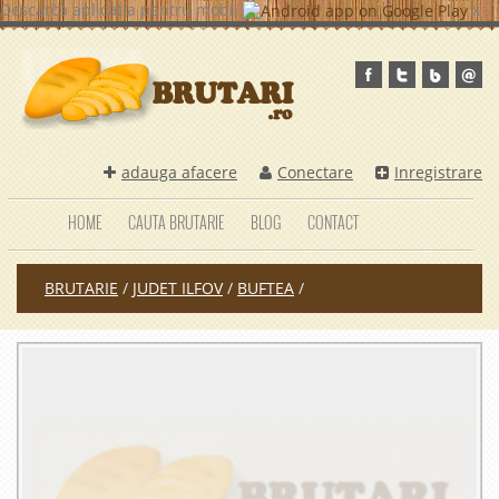
Descarca aplicatia pentru mobil
x
adauga afacere
Conectare
Inregistrare
HOME
CAUTA BRUTARIE
BLOG
CONTACT
BRUTARIE
/
JUDET ILFOV
/
BUFTEA
/