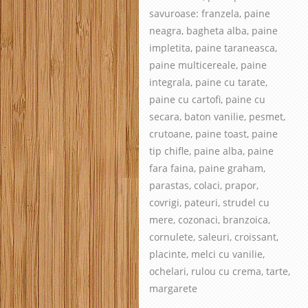
savuroase
: franzela, paine
neagra, bagheta alba, paine
impletita, paine taraneasca,
paine multicereale, paine
integrala, paine cu tarate,
paine cu cartofi, paine cu
secara, baton vanilie, pesmet,
crutoane, paine toast, paine
tip chifle, paine alba, paine
fara faina, paine graham,
parastas, colaci, prapor,
covrigi, pateuri, strudel cu
mere, cozonaci, branzoica,
cornulete, saleuri, croissant,
placinte, melci cu vanilie,
ochelari, rulou cu crema, tarte,
margarete