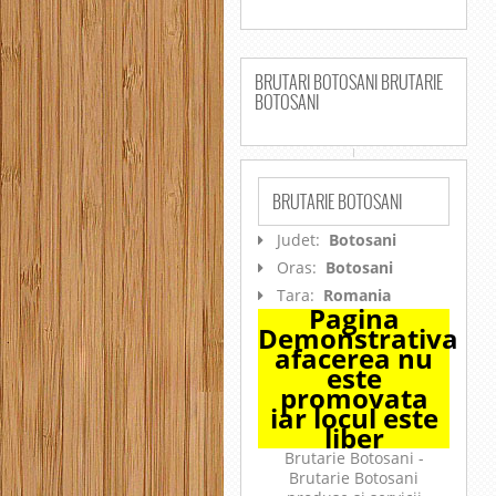
BRUTARI BOTOSANI BRUTARIE
BOTOSANI
BRUTARIE BOTOSANI
Judet:
Botosani
Oras:
Botosani
Tara:
Romania
Pagina
Demonstrativa
afacerea nu
este
promovata
iar locul este
liber
Brutarie Botosani -
Brutarie Botosani