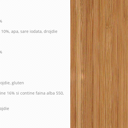
5%
 10%, apa, sare iodata, drojdie
5%
ojdie, gluten
line 16% si contine faina alba 550,
ojdie