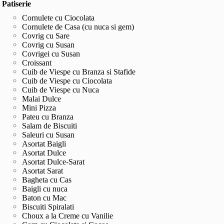
Patiserie
Cornulete cu Ciocolata
Cornulete de Casa (cu nuca si gem)
Covrig cu Sare
Covrig cu Susan
Covrigei cu Susan
Croissant
Cuib de Viespe cu Branza si Stafide
Cuib de Viespe cu Ciocolata
Cuib de Viespe cu Nuca
Malai Dulce
Mini Pizza
Pateu cu Branza
Salam de Biscuiti
Saleuri cu Susan
Asortat Baigli
Asortat Dulce
Asortat Dulce-Sarat
Asortat Sarat
Bagheta cu Cas
Baigli cu nuca
Baton cu Mac
Biscuiti Spiralati
Choux a la Creme cu Vanilie