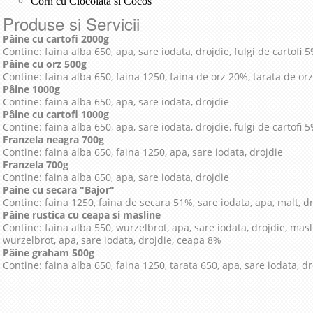
Corn cu Ciocolata si Cocos
Produse si Servicii
Pâine cu cartofi 2000g
Contine: faina alba 650, apa, sare iodata, drojdie, fulgi de cartofi 
Pâine cu orz 500g
Contine: faina alba 650, faina 1250, faina de orz 20%, tarata de orz
Pâine 1000g
Contine: faina alba 650, apa, sare iodata, drojdie
Pâine cu cartofi 1000g
Contine: faina alba 650, apa, sare iodata, drojdie, fulgi de cartofi 
Franzela neagra 700g
Contine: faina alba 650, faina 1250, apa, sare iodata, drojdie
Franzela 700g
Contine: faina alba 650, apa, sare iodata, drojdie
Paine cu secara "Bajor"
Contine: faina 1250, faina de secara 51%, sare iodata, apa, malt, dr
Pâine rustica cu ceapa si masline
Contine: faina alba 550, wurzelbrot, apa, sare iodata, drojdie, mas
wurzelbrot, apa, sare iodata, drojdie, ceapa 8%
Pâine graham 500g
Contine: faina alba 650, faina 1250, tarata 650, apa, sare iodata, dr