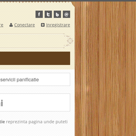
re
Conectare
Inregistrare
ervicii panificatie
i
tie
reprezinta pagina unde puteti