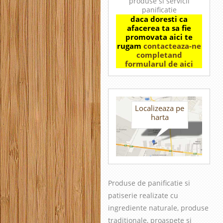
produse si servicii
panificatie
daca doresti ca
afacerea ta sa fie
promovata aici te
rugam
contacteaza-ne
completand
formularul de aici
Localizeaza pe
harta
Produse de panificatie si
patiserie realizate cu
in
grediente naturale, produse
traditionale, proaspete si