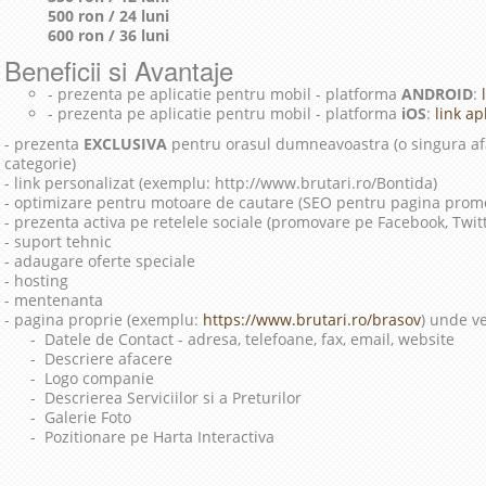
500 ron / 24 luni
600 ron / 36 luni
Beneficii si Avantaje
- prezenta pe aplicatie pentru mobil - platforma
ANDROID
:
l
- prezenta pe aplicatie pentru mobil - platforma
iOS
:
link apl
- prezenta
EXCLUSIVA
pentru orasul dumneavoastra (o singura afa
categorie)
- link personalizat (exemplu: http://www.brutari.ro/Bontida)
- optimizare pentru motoare de cautare (SEO pentru pagina prom
- prezenta activa pe retelele sociale (promovare pe Facebook, Twit
- suport tehnic
- adaugare oferte speciale
- hosting
- mentenanta
- pagina proprie (exemplu:
https://www.brutari.ro/brasov
) unde ve
- Datele de Contact - adresa, telefoane, fax, email, website
- Descriere afacere
- Logo companie
- Descrierea Serviciilor si a Preturilor
- Galerie Foto
- Pozitionare pe Harta Interactiva