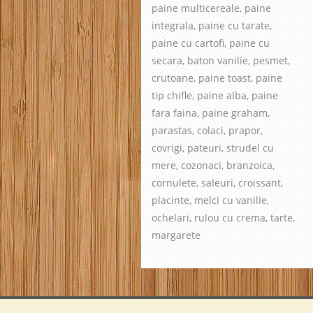
paine multicereale, paine
integrala, paine cu tarate,
paine cu cartofi, paine cu
secara, baton vanilie, pesmet,
crutoane, paine toast, paine
tip chifle, paine alba, paine
fara faina, paine graham,
parastas, colaci, prapor,
covrigi, pateuri, strudel cu
mere, cozonaci, branzoica,
cornulete, saleuri, croissant,
placinte, melci cu vanilie,
ochelari, rulou cu crema, tarte,
margarete