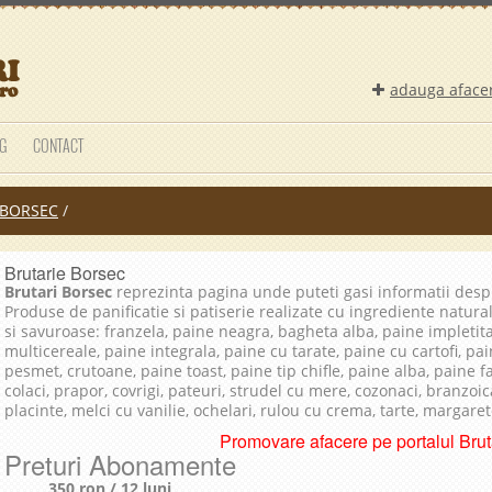
adauga aface
G
CONTACT
BORSEC
/
Brutarie Borsec
Brutari Borsec
reprezinta pagina unde puteti gasi informatii des
Produse de panificatie si patiserie realizate cu ingrediente natura
si savuroase: franzela, paine neagra, bagheta alba, paine impletit
multicereale, paine integrala, paine cu tarate, paine cu cartofi, pai
pesmet, crutoane, paine toast, paine tip chifle, paine alba, paine 
colaci, prapor, covrigi, pateuri, strudel cu mere, cozonaci, branzoica
placinte, melci cu vanilie, ochelari, rulou cu crema, tarte, margare
Promovare afacere pe portalul Bruta
Preturi Abonamente
350 ron / 12 luni