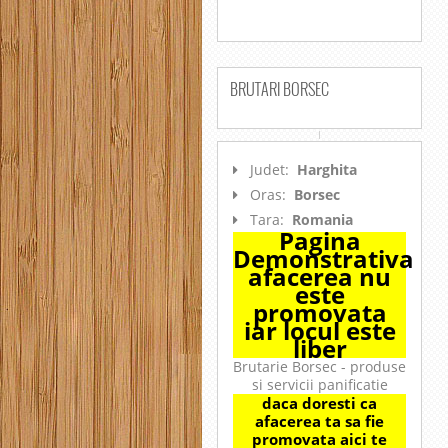
BRUTARI BORSEC
Judet:
Harghita
Oras:
Borsec
Tara:
Romania
Pagina
Demonstrativa
afacerea nu
este
promovata
iar locul este
liber
Brutarie Borsec - produse
si servicii panificatie
daca doresti ca
afacerea ta sa fie
promovata aici te