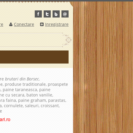
re
Conectare
Inregistrare
pre
brutari din Borsec
.
le, produse traditionale, proaspete
a, paine taraneasca, paine
ne cu secara, baton vanilie,
fara faina, paine graham, parastas,
, cornulete, saleuri, croissant,
te
ri.ro