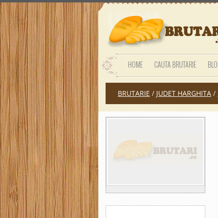
HOME
CAUTA BRUTARIE
BLO
BRUTARIE
/
JUDET HARGHITA
/