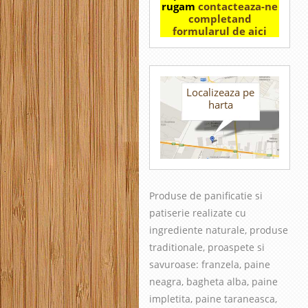
rugam
contacteaza-ne
completand
formularul de aici
Localizeaza pe
harta
Produse de panificatie si
patiserie realizate cu
in
grediente naturale, produse
traditionale, proaspete si
savuroase
: franzela, paine
neagra, bagheta alba, paine
impletita, paine taraneasca,