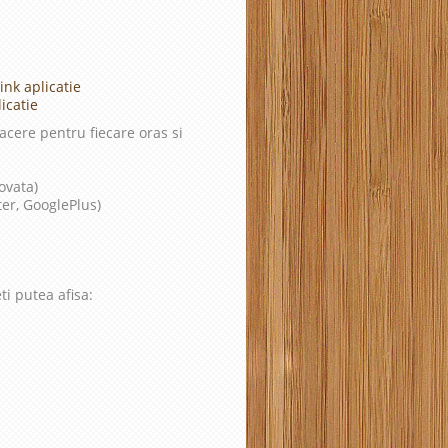
ink aplicatie
icatie
cere pentru fiecare oras si
ovata)
ter, GooglePlus)
ti putea afisa: