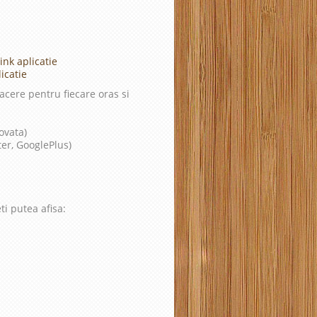
ink aplicatie
icatie
cere pentru fiecare oras si
ovata)
ter, GooglePlus)
ti putea afisa: