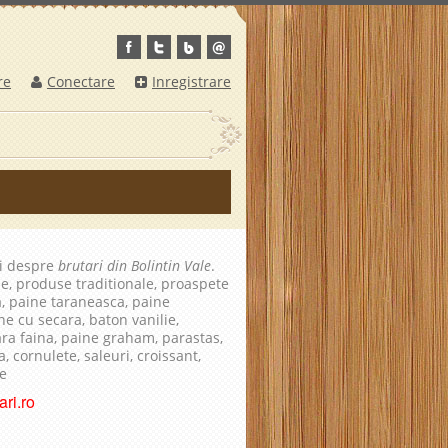
re
Conectare
Inregistrare
ii despre
brutari din Bolintin Vale
.
le, produse traditionale, proaspete
a, paine taraneasca, paine
ne cu secara, baton vanilie,
fara faina, paine graham, parastas,
, cornulete, saleuri, croissant,
te
ri.ro