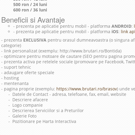
500 ron / 24 luni
600 ron / 36 luni
Beneficii si Avantaje
- prezenta pe aplicatie pentru mobil - platforma
ANDROID
:
l
- prezenta pe aplicatie pentru mobil - platforma
iOS
:
link apl
- prezenta
EXCLUSIVA
pentru orasul dumneavoastra (o singura afa
categorie)
- link personalizat (exemplu: http://www.brutari.ro/Bontida)
- optimizare pentru motoare de cautare (SEO pentru pagina prom
- prezenta activa pe retelele sociale (promovare pe Facebook, Twit
- suport tehnic
- adaugare oferte speciale
- hosting
- mentenanta
- pagina proprie (exemplu:
https://www.brutari.ro/brasov
) unde ve
- Datele de Contact - adresa, telefoane, fax, email, website
- Descriere afacere
- Logo companie
- Descrierea Serviciilor si a Preturilor
- Galerie Foto
- Pozitionare pe Harta Interactiva