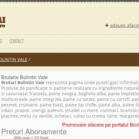
adauga aface
G
CONTACT
OLINTIN VALE
/
Brutarie Bolintin Vale
Brutari Bolintin Vale
reprezinta pagina unde puteti gasi informat
Produse de panificatie si patiserie realizate cu ingrediente natura
si savuroase: franzela, paine neagra, bagheta alba, paine impletit
multicereale, paine integrala, paine cu tarate, paine cu cartofi, pai
pesmet, crutoane, paine toast, paine tip chifle, paine alba, paine 
colaci, prapor, covrigi, pateuri, strudel cu mere, cozonaci, branzoica
placinte, melci cu vanilie, ochelari, rulou cu crema, tarte, margare
Promovare afacere pe portalul Bruta
Preturi Abonamente
350 ron / 12 luni