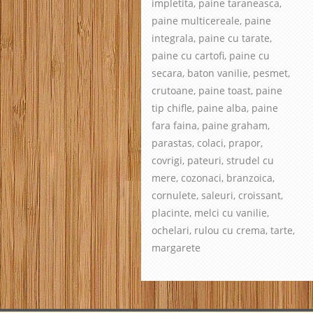
impletita, paine taraneasca,
paine multicereale, paine
integrala, paine cu tarate,
paine cu cartofi, paine cu
secara, baton vanilie, pesmet,
crutoane, paine toast, paine
tip chifle, paine alba, paine
fara faina, paine graham,
parastas, colaci, prapor,
covrigi, pateuri, strudel cu
mere, cozonaci, branzoica,
cornulete, saleuri, croissant,
placinte, melci cu vanilie,
ochelari, rulou cu crema, tarte,
margarete