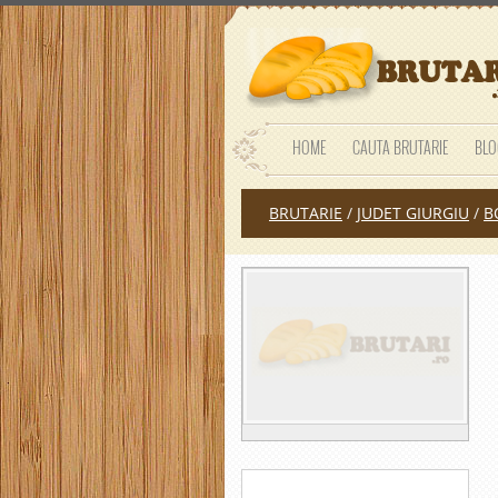
HOME
CAUTA BRUTARIE
BLO
BRUTARIE
/
JUDET GIURGIU
/
B