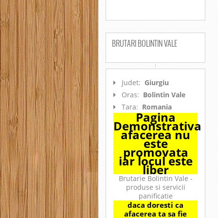
BRUTARI BOLINTIN VALE
Judet:
Giurgiu
Oras:
Bolintin Vale
Tara:
Romania
Pagina
Demonstrativa
afacerea nu
este
promovata
iar locul este
liber
Brutarie Bolintin Vale -
produse si servicii
panificatie
daca doresti ca
afacerea ta sa fie