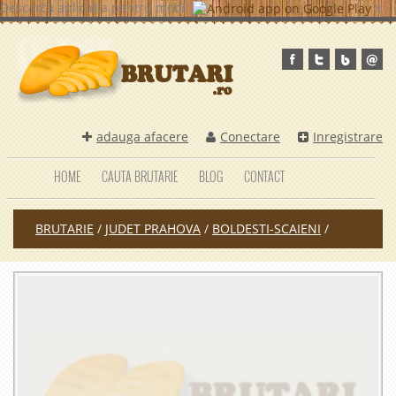
Descarca aplicatia pentru mobil
x
adauga afacere
Conectare
Inregistrare
HOME
CAUTA BRUTARIE
BLOG
CONTACT
BRUTARIE
/
JUDET PRAHOVA
/
BOLDESTI-SCAIENI
/