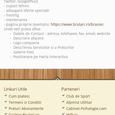
Twitter, GooglePlus)
- suport tehnic
- adaugare oferte speciale
- hosting
- mentenanta
- pagina proprie (exemplu:
https://www.brutari.ro/brasov
)
unde veti putea afisa:
- Datele de Contact - adresa, telefoane, fax, email, website
- Descriere afacere
- Logo companie
- Descrierea Serviciilor si a Preturilor
- Galerie Foto
- Pozitionare pe Harta Interactiva
Linkuri Utile
Parteneri
Cum platesc
Club de Sport
Termeni si Conditii
Alpinist Utilitar
Preturi Abonamente
Cabinet-Psihologie.com
Sustine Brutari.ro
HVP.ro