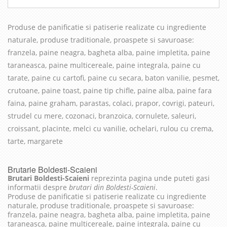
Produse de panificatie si patiserie realizate cu in
grediente
naturale, produse traditionale, proaspete si savuroase
:
franzela, paine neagra, bagheta alba, paine impletita, paine
taraneasca, paine multicereale, paine integrala, paine cu
tarate, paine cu cartofi, paine cu secara, baton vanilie, pesmet,
crutoane, paine toast, paine tip chifle, paine alba, paine fara
faina, paine graham, parastas, colaci, prapor, covrigi, pateuri,
strudel cu mere, cozonaci, branzoica, cornulete, saleuri,
croissant, placinte, melci cu vanilie, ochelari, rulou cu crema,
tarte, margarete
Brutarie Boldesti-Scaieni
Brutari Boldesti-Scaieni
reprezinta pagina unde puteti gasi
informatii despre
brutari din Boldesti-Scaieni
.
Produse de panificatie si patiserie realizate cu ingrediente
naturale, produse traditionale, proaspete si savuroase:
franzela, paine neagra, bagheta alba, paine impletita, paine
taraneasca, paine multicereale, paine integrala, paine cu