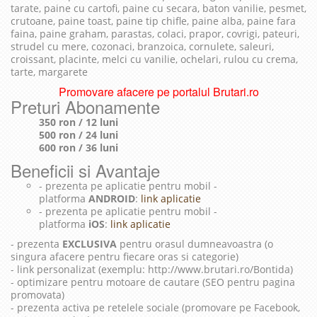
tarate, paine cu cartofi, paine cu secara, baton vanilie, pesmet,
crutoane, paine toast, paine tip chifle, paine alba, paine fara
faina, paine graham, parastas, colaci, prapor, covrigi, pateuri,
strudel cu mere, cozonaci, branzoica, cornulete, saleuri,
croissant, placinte, melci cu vanilie, ochelari, rulou cu crema,
tarte, margarete
Promovare afacere pe portalul Brutari.ro
Preturi Abonamente
350 ron / 12 luni
500 ron / 24 luni
600 ron / 36 luni
Beneficii si Avantaje
- prezenta pe aplicatie pentru mobil -
platforma
ANDROID
:
link aplicatie
- prezenta pe aplicatie pentru mobil -
platforma
iOS
:
link aplicatie
- prezenta
EXCLUSIVA
pentru orasul dumneavoastra (o
singura afacere pentru fiecare oras si categorie)
- link personalizat (exemplu: http://www.brutari.ro/Bontida)
- optimizare pentru motoare de cautare (SEO pentru pagina
promovata)
- prezenta activa pe retelele sociale (promovare pe Facebook,