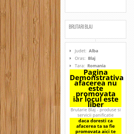
BRUTARI BLAJ
Judet:
Alba
Oras:
Blaj
Tara:
Romania
Pagina
Demonstrativa
afacerea nu
este
promovata
iar locul este
liber
Brutarie Blaj - produse si
servicii panificatie
daca doresti ca
afacerea ta sa fie
promovata aici te