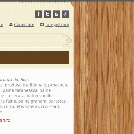
re
Conectare
Inregistrare
brutari din Blaj
.
le, produse traditionale, proaspete
a, paine taraneasca, paine
ne cu secara, baton vanilie,
fara faina, paine graham, parastas,
, cornulete, saleuri, croissant,
te
ri.ro