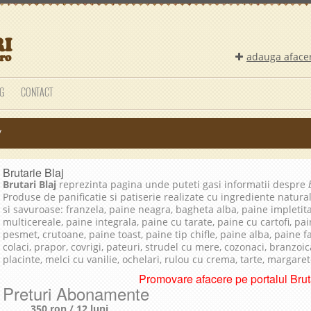
adauga aface
G
CONTACT
/
Brutarie Blaj
Brutari Blaj
reprezinta pagina unde puteti gasi informatii despre
Produse de panificatie si patiserie realizate cu ingrediente natura
si savuroase: franzela, paine neagra, bagheta alba, paine impletit
multicereale, paine integrala, paine cu tarate, paine cu cartofi, pai
pesmet, crutoane, paine toast, paine tip chifle, paine alba, paine 
colaci, prapor, covrigi, pateuri, strudel cu mere, cozonaci, branzoica
placinte, melci cu vanilie, ochelari, rulou cu crema, tarte, margare
Promovare afacere pe portalul Bruta
Preturi Abonamente
350 ron / 12 luni