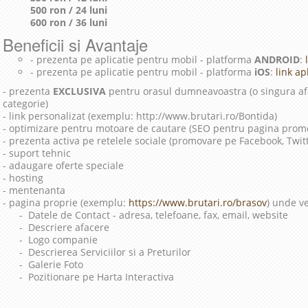
500 ron / 24 luni
600 ron / 36 luni
Beneficii si Avantaje
- prezenta pe aplicatie pentru mobil - platforma
ANDROID
:
l
- prezenta pe aplicatie pentru mobil - platforma
iOS
:
link apl
- prezenta
EXCLUSIVA
pentru orasul dumneavoastra (o singura afa
categorie)
- link personalizat (exemplu: http://www.brutari.ro/Bontida)
- optimizare pentru motoare de cautare (SEO pentru pagina prom
- prezenta activa pe retelele sociale (promovare pe Facebook, Twit
- suport tehnic
- adaugare oferte speciale
- hosting
- mentenanta
- pagina proprie (exemplu:
https://www.brutari.ro/brasov
) unde ve
- Datele de Contact - adresa, telefoane, fax, email, website
- Descriere afacere
- Logo companie
- Descrierea Serviciilor si a Preturilor
- Galerie Foto
- Pozitionare pe Harta Interactiva