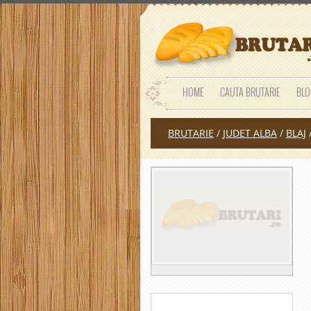
HOME
CAUTA BRUTARIE
BLO
BRUTARIE
/
JUDET ALBA
/
BLAJ