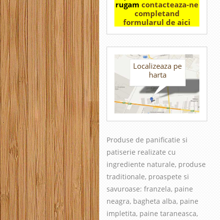
rugam
contacteaza-ne
completand
formularul de aici
Localizeaza pe
harta
Produse de panificatie si
patiserie realizate cu
in
grediente naturale, produse
traditionale, proaspete si
savuroase
: franzela, paine
neagra, bagheta alba, paine
impletita, paine taraneasca,