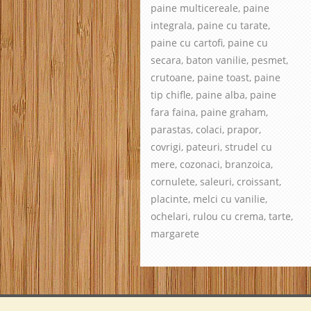
paine multicereale, paine
integrala, paine cu tarate,
paine cu cartofi, paine cu
secara, baton vanilie, pesmet,
crutoane, paine toast, paine
tip chifle, paine alba, paine
fara faina, paine graham,
parastas, colaci, prapor,
covrigi, pateuri, strudel cu
mere, cozonaci, branzoica,
cornulete, saleuri, croissant,
placinte, melci cu vanilie,
ochelari, rulou cu crema, tarte,
margarete