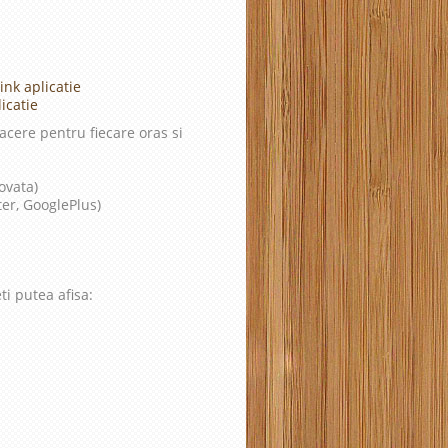
ink aplicatie
icatie
cere pentru fiecare oras si
ovata)
ter, GooglePlus)
ti putea afisa: