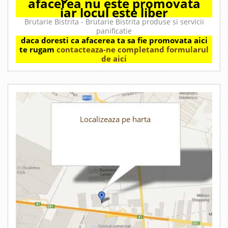
afacerea nu este promovata
iar locul este liber
Brutarie Bistrita - Brutarie Bistrita produse si servicii
panificatie
daca doresti ca afacerea ta sa fie promovata aici
te rugam
contacteaza-ne completand formularul
de aici
Localizeaza pe harta