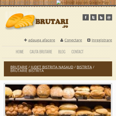
Descarca aplicatia pentru mobil
x
adauga afacere
Conectare
Inregistrare
HOME
CAUTA BRUTARIE
BLOG
CONTACT
BRUTARIE
/
JUDET BISTRITA NASAUD
/
BISTRITA
/
BRUTARIE BISTRITA