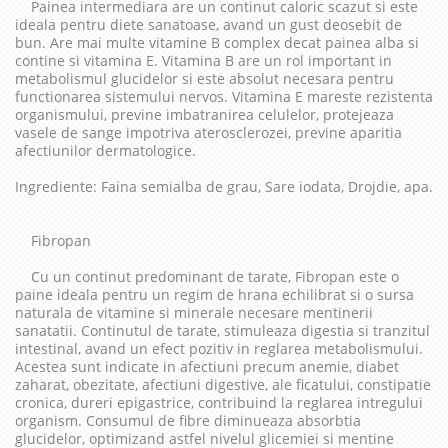
Painea intermediara are un continut caloric scazut si este
ideala pentru diete sanatoase, avand un gust deosebit de
bun. Are mai multe vitamine B complex decat painea alba si
contine si vitamina E. Vitamina B are un rol important in
metabolismul glucidelor si este absolut necesara pentru
functionarea sistemului nervos. Vitamina E mareste rezistenta
organismului, previne imbatranirea celulelor, protejeaza
vasele de sange impotriva aterosclerozei, previne aparitia
afectiunilor dermatologice.
Ingrediente: Faina semialba de grau, Sare iodata, Drojdie, apa.
Fibropan
Cu un continut predominant de tarate, Fibropan este o
paine ideala pentru un regim de hrana echilibrat si o sursa
naturala de vitamine si minerale necesare mentinerii
sanatatii. Continutul de tarate, stimuleaza digestia si tranzitul
intestinal, avand un efect pozitiv in reglarea metabolismului.
Acestea sunt indicate in afectiuni precum anemie, diabet
zaharat, obezitate, afectiuni digestive, ale ficatului, constipatie
cronica, dureri epigastrice, contribuind la reglarea intregului
organism. Consumul de fibre diminueaza absorbtia
glucidelor, optimizand astfel nivelul glicemiei si mentine