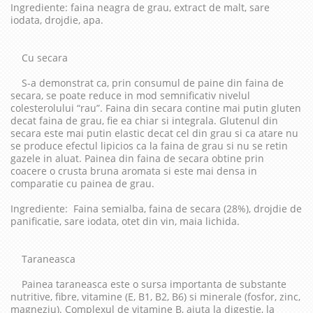
Ingrediente: faina neagra de grau, extract de malt, sare
iodata, drojdie, apa.
Cu secara
S-a demonstrat ca, prin consumul de paine din faina de
secara, se poate reduce in mod semnificativ nivelul
colesterolului “rau”. Faina din secara contine mai putin gluten
decat faina de grau, fie ea chiar si integrala. Glutenul din
secara este mai putin elastic decat cel din grau si ca atare nu
se produce efectul lipicios ca la faina de grau si nu se retin
gazele in aluat. Painea din faina de secara obtine prin
coacere o crusta bruna aromata si este mai densa in
comparatie cu painea de grau.
Ingrediente: Faina semialba, faina de secara (28%), drojdie de
panificatie, sare iodata, otet din vin, maia lichida.
Taraneasca
Painea taraneasca este o sursa importanta de substante
nutritive, fibre, vitamine (E, B1, B2, B6) si minerale (fosfor, zinc,
magneziu). Complexul de vitamine B, ajuta la digestie, la