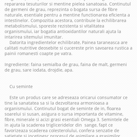
repararea tesuturilor si mentine pielea sanatoasa. Continutul
de germeni de grau, reprezinta o bogata sursa de fibre
naturale, esentiale pentru a mentine functionarea eficienta a
intestinelor. Compozitia acestora, contribuie la echilibrarea
metabolismului, sporeste rezistenta si vitalitatea
organismului, iar bogatia antioxidantilor naturali ajuta la
intarirea sitemului imunitar.
Datorita ingredientelor echilibrate, Painea taraneasca are
calitati nutritive deosebite si cucereste prin savoarea rustica a
painii romanesti coapte pe vatra.
Ingrediente: faina semialba de grau, faina de malt, germeni
de grau, sare iodata, drojdie, apa.
Cu seminte
Este un produs care se adreseaza oricarui consumator ce
tine la sanatatea sa si la dezvoltarea armonioasa a
organismului. Continutul bogat de seminte de in, floarea
soarelui si susan, asigura o sursa importanta de vitamine,
fibre, minerale si acizi grasi esentiali Omega 3. Semintele de
in ajuta la scaderea trigliceridelor din sange, fapt ce
favorizeaza scaderea colesterolului, confera senzatie de
satietate si incetinesc procesul de asimilare a grasimilor.