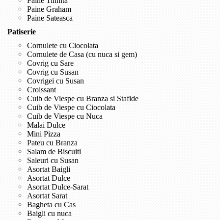
Paine Tihnita
Paine Graham
Paine Sateasca
Patiserie
Cornulete cu Ciocolata
Cornulete de Casa (cu nuca si gem)
Covrig cu Sare
Covrig cu Susan
Covrigei cu Susan
Croissant
Cuib de Viespe cu Branza si Stafide
Cuib de Viespe cu Ciocolata
Cuib de Viespe cu Nuca
Malai Dulce
Mini Pizza
Pateu cu Branza
Salam de Biscuiti
Saleuri cu Susan
Asortat Baigli
Asortat Dulce
Asortat Dulce-Sarat
Asortat Sarat
Bagheta cu Cas
Baigli cu nuca