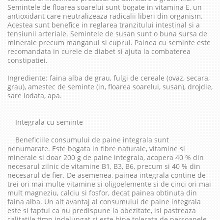
Semintele de floarea soarelui sunt bogate in vitamina E, un
antioxidant care neutralizeaza radicalii liberi din organism.
Acestea sunt benefice in reglarea tranzitului intestinal si a
tensiunii arteriale. Semintele de susan sunt o buna sursa de
minerale precum manganul si cuprul. Painea cu seminte este
recomandata in curele de diabet si ajuta la combaterea
constipatiei.
Ingrediente: faina alba de grau, fulgi de cereale (ovaz, secara,
grau), amestec de seminte (in, floarea soarelui, susan), drojdie,
sare iodata, apa.
Integrala cu seminte
Beneficiile consumului de paine integrala sunt
nenumarate. Este bogata in fibre naturale, vitamine si
minerale si doar 200 g de paine integrala, acopera 40 % din
necesarul zilnic de vitamine B1, B3, B6, precum si 40 % din
necesarul de fier. De asemenea, painea integrala contine de
trei ori mai multe vitamine si oligoelemente si de cinci ori mai
mult magneziu, calciu si fosfor, decat painea obtinuta din
faina alba. Un alt avantaj al consumului de paine integrala
este si faptul ca nu predispune la obezitate, isi pastreaza
calitatile timp indelungat si este bine tolerata de persoanele