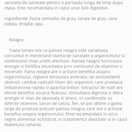
senzatia de satietate pentru o perioada lunga de timp dupa
masa. Este recomandata in cazul unor boli digestive.
Ingrediente: Faina semialba de grau, tarate de grau, sare
iodata, drojdie, apa .
Neagra
Toata lumea stie ca painea neagra este sanatoasa,
consumul ei mentinand starea de sanatate a organismului si
ameliorand chiar unele afectiuni. Painea neagra furnizeaza
energie si fortifica imunitatea prin continutul de vitamine si
minerale. Faina neagra are o actiune benefica asupra
organismului, regland tensiunea arteriala, iar antioxidantii
obtinuti, combat radicalii liberi din organism, care provoaca
imbatranirea rapida si aparitia bolilor. Extractul de malt are
efecte benefice asupra ficatului, stimuleaza digestia si ofera
energie in stari de oboseala si stress. in combinatie cu
diferite vitamine, saruri de calciu, fier, se pot obtine o gama
larga de produse precum painea neagra, care are o actiune
benefica asupra organismului, fiind recomandata in orice
regim alimentar echilibrat, in tratamentul obezitatii si in cazul
diabetului zaharat.