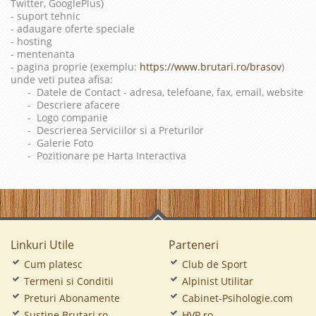
Twitter, GooglePlus)
- suport tehnic
- adaugare oferte speciale
- hosting
- mentenanta
- pagina proprie (exemplu:
https://www.brutari.ro/brasov
)
unde veti putea afisa:
- Datele de Contact - adresa, telefoane, fax, email, website
- Descriere afacere
- Logo companie
- Descrierea Serviciilor si a Preturilor
- Galerie Foto
- Pozitionare pe Harta Interactiva
Linkuri Utile
Parteneri
Cum platesc
Club de Sport
Termeni si Conditii
Alpinist Utilitar
Preturi Abonamente
Cabinet-Psihologie.com
Sustine Brutari.ro
HVP.ro