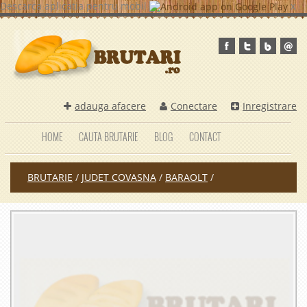
Descarca aplicatia pentru mobil
x
adauga afacere
Conectare
Inregistrare
HOME
CAUTA BRUTARIE
BLOG
CONTACT
BRUTARIE
/
JUDET COVASNA
/
BARAOLT
/