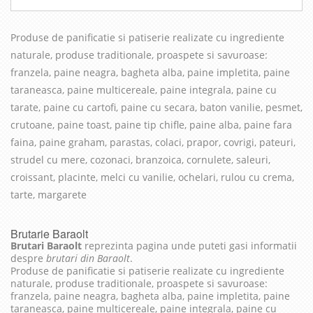
Produse de panificatie si patiserie realizate cu in
grediente
naturale, produse traditionale, proaspete si savuroase
:
franzela, paine neagra, bagheta alba, paine impletita, paine
taraneasca, paine multicereale, paine integrala, paine cu
tarate, paine cu cartofi, paine cu secara, baton vanilie, pesmet,
crutoane, paine toast, paine tip chifle, paine alba, paine fara
faina, paine graham, parastas, colaci, prapor, covrigi, pateuri,
strudel cu mere, cozonaci, branzoica, cornulete, saleuri,
croissant, placinte, melci cu vanilie, ochelari, rulou cu crema,
tarte, margarete
Brutarie Baraolt
Brutari Baraolt
reprezinta pagina unde puteti gasi informatii
despre
brutari din Baraolt
.
Produse de panificatie si patiserie realizate cu ingrediente
naturale, produse traditionale, proaspete si savuroase:
franzela, paine neagra, bagheta alba, paine impletita, paine
taraneasca, paine multicereale, paine integrala, paine cu