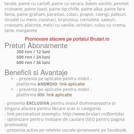
tarate, paine cu cartofi, paine cu secara, baton vanilie, pesmet,
crutoane, paine toast, paine tip chifle, paine alba, paine fara
faina, paine graham, parastas, colaci, prapor, covrigi, pateuri,
strudel cu mere, cozonaci, branzoica, cornulete, saleuri,
croissant, placinte, melci cu vanilie, ochelari, rulou cu crema,
tarte, margarete
Promovare afacere pe portalul Brutari.ro
Preturi Abonamente
350 ron / 12 luni
500 ron / 24 luni
600 ron / 36 luni
Beneficii si Avantaje
- prezenta pe aplicatie pentru mobil -
platforma
ANDROID
:
link aplicatie
- prezenta pe aplicatie pentru mobil -
platforma
iOS
:
link aplicatie
- prezenta
EXCLUSIVA
pentru orasul dumneavoastra (o
singura afacere pentru fiecare oras si categorie)
- link personalizat (exemplu: http://www.brutari.ro/Bontida)
- optimizare pentru motoare de cautare (SEO pentru pagina
promovata)
- prezenta activa pe retelele sociale (promovare pe Facebook,