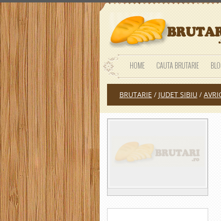
HOME
CAUTA BRUTARIE
BLO
BRUTARIE
/
JUDET SIBIU
/
AVRI