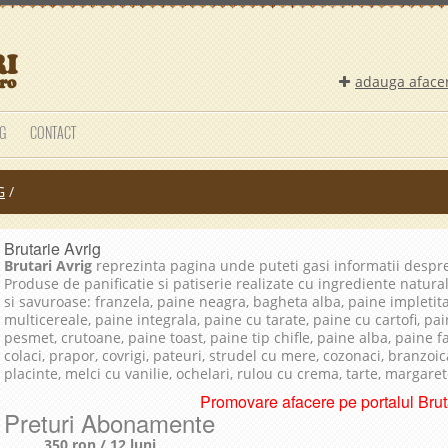
adauga aface
G
CONTACT
G
/
Brutarie Avrig
Brutari Avrig
reprezinta pagina unde puteti gasi informatii desp
Produse de panificatie si patiserie realizate cu ingrediente natura
si savuroase: franzela, paine neagra, bagheta alba, paine impletit
multicereale, paine integrala, paine cu tarate, paine cu cartofi, pai
pesmet, crutoane, paine toast, paine tip chifle, paine alba, paine 
colaci, prapor, covrigi, pateuri, strudel cu mere, cozonaci, branzoica
placinte, melci cu vanilie, ochelari, rulou cu crema, tarte, margare
Promovare afacere pe portalul Bruta
Preturi Abonamente
350 ron / 12 luni