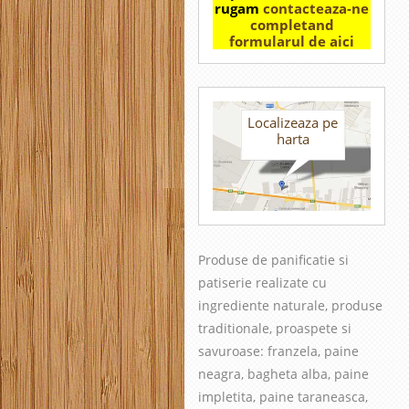
rugam
contacteaza-ne
completand
formularul de aici
Localizeaza pe
harta
Produse de panificatie si
patiserie realizate cu
in
grediente naturale, produse
traditionale, proaspete si
savuroase
: franzela, paine
neagra, bagheta alba, paine
impletita, paine taraneasca,