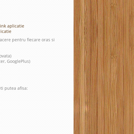
ink aplicatie
icatie
cere pentru fiecare oras si
ovata)
ter, GooglePlus)
ti putea afisa: