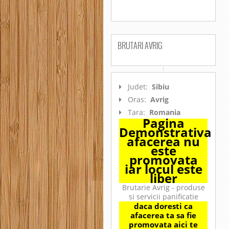
BRUTARI AVRIG
Judet:
Sibiu
Oras:
Avrig
Tara:
Romania
Pagina
Demonstrativa
afacerea nu
este
promovata
iar locul este
liber
Brutarie Avrig - produse
si servicii panificatie
daca doresti ca
afacerea ta sa fie
promovata aici te