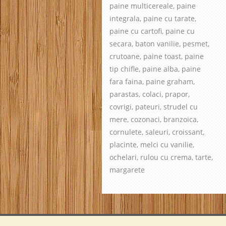
paine multicereale, paine
integrala, paine cu tarate,
paine cu cartofi, paine cu
secara, baton vanilie, pesmet,
crutoane, paine toast, paine
tip chifle, paine alba, paine
fara faina, paine graham,
parastas, colaci, prapor,
covrigi, pateuri, strudel cu
mere, cozonaci, branzoica,
cornulete, saleuri, croissant,
placinte, melci cu vanilie,
ochelari, rulou cu crema, tarte,
margarete