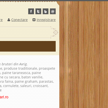
re
Conectare
Inregistrare
re
brutari din Avrig
.
le, produse traditionale, proaspete
a, paine taraneasca, paine
ne cu secara, baton vanilie,
fara faina, paine graham, parastas,
, cornulete, saleuri, croissant,
te
ri.ro