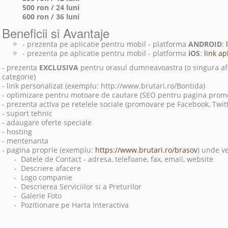
500 ron / 24 luni
600 ron / 36 luni
Beneficii si Avantaje
- prezenta pe aplicatie pentru mobil - platforma
ANDROID
:
l
- prezenta pe aplicatie pentru mobil - platforma
iOS
:
link apl
- prezenta
EXCLUSIVA
pentru orasul dumneavoastra (o singura afa
categorie)
- link personalizat (exemplu: http://www.brutari.ro/Bontida)
- optimizare pentru motoare de cautare (SEO pentru pagina prom
- prezenta activa pe retelele sociale (promovare pe Facebook, Twit
- suport tehnic
- adaugare oferte speciale
- hosting
- mentenanta
- pagina proprie (exemplu:
https://www.brutari.ro/brasov
) unde ve
- Datele de Contact - adresa, telefoane, fax, email, website
- Descriere afacere
- Logo companie
- Descrierea Serviciilor si a Preturilor
- Galerie Foto
- Pozitionare pe Harta Interactiva