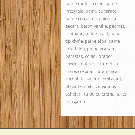
paine multicereale, paine
integrala, paine cu tarate,
paine cu cartofi, paine cu
secara, baton vanilie, pesmet,
crutoane, paine toast, paine
tip chifle, paine alba, paine
fara faina, paine graham,
parastas, colaci, prapor,
covrigi, pateuri, strudel cu
mere, cozonaci, branzoica,
cornulete, saleuri, croissant,
placinte, melci cu vanilie,
ochelari, rulou cu crema, tarte,
margarete