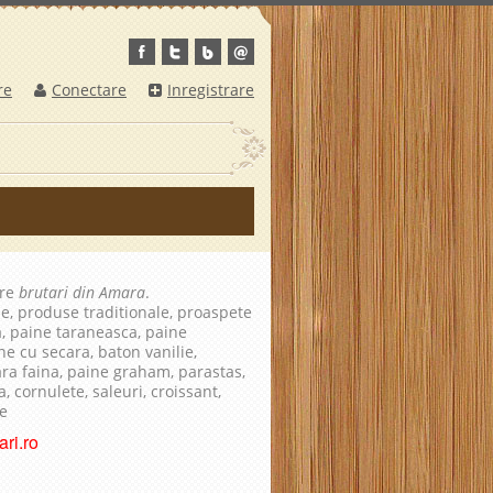
re
Conectare
Inregistrare
pre
brutari din Amara
.
le, produse traditionale, proaspete
a, paine taraneasca, paine
ne cu secara, baton vanilie,
fara faina, paine graham, parastas,
, cornulete, saleuri, croissant,
te
ri.ro