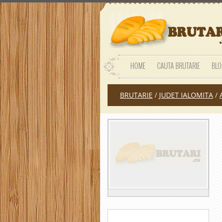
HOME
CAUTA BRUTARIE
BLO
BRUTARIE
/
JUDET IALOMITA
/