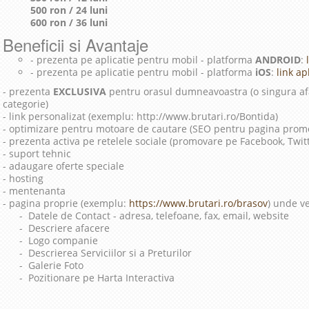
500 ron / 24 luni
600 ron / 36 luni
Beneficii si Avantaje
- prezenta pe aplicatie pentru mobil - platforma
ANDROID
:
l
- prezenta pe aplicatie pentru mobil - platforma
iOS
:
link apl
- prezenta
EXCLUSIVA
pentru orasul dumneavoastra (o singura afa
categorie)
- link personalizat (exemplu: http://www.brutari.ro/Bontida)
- optimizare pentru motoare de cautare (SEO pentru pagina prom
- prezenta activa pe retelele sociale (promovare pe Facebook, Twit
- suport tehnic
- adaugare oferte speciale
- hosting
- mentenanta
- pagina proprie (exemplu:
https://www.brutari.ro/brasov
) unde ve
- Datele de Contact - adresa, telefoane, fax, email, website
- Descriere afacere
- Logo companie
- Descrierea Serviciilor si a Preturilor
- Galerie Foto
- Pozitionare pe Harta Interactiva