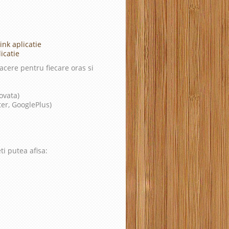
ink aplicatie
icatie
cere pentru fiecare oras si
ovata)
ter, GooglePlus)
ti putea afisa: