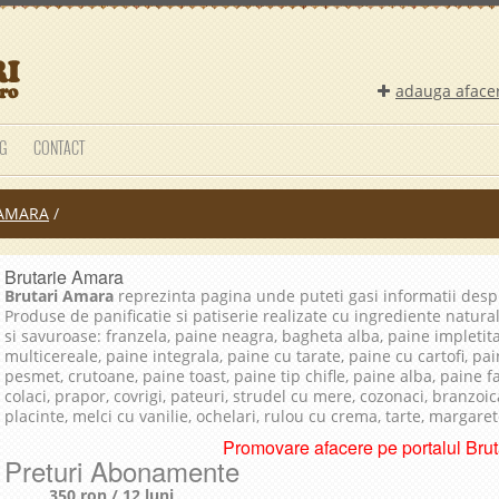
adauga aface
G
CONTACT
AMARA
/
Brutarie Amara
Brutari Amara
reprezinta pagina unde puteti gasi informatii des
Produse de panificatie si patiserie realizate cu ingrediente natura
si savuroase: franzela, paine neagra, bagheta alba, paine impletit
multicereale, paine integrala, paine cu tarate, paine cu cartofi, pai
pesmet, crutoane, paine toast, paine tip chifle, paine alba, paine 
colaci, prapor, covrigi, pateuri, strudel cu mere, cozonaci, branzoica
placinte, melci cu vanilie, ochelari, rulou cu crema, tarte, margare
Promovare afacere pe portalul Bruta
Preturi Abonamente
350 ron / 12 luni