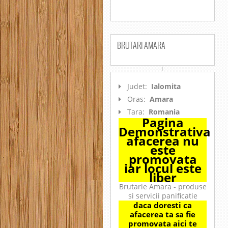
BRUTARI AMARA
Judet:
Ialomita
Oras:
Amara
Tara:
Romania
Pagina
Demonstrativa
afacerea nu
este
promovata
iar locul este
liber
Brutarie Amara - produse
si servicii panificatie
daca doresti ca
afacerea ta sa fie
promovata aici te