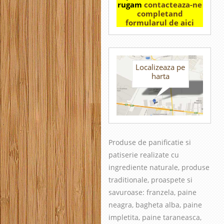
rugam
contacteaza-ne
completand
formularul de aici
Localizeaza pe
harta
Produse de panificatie si
patiserie realizate cu
in
grediente naturale, produse
traditionale, proaspete si
savuroase
: franzela, paine
neagra, bagheta alba, paine
impletita, paine taraneasca,