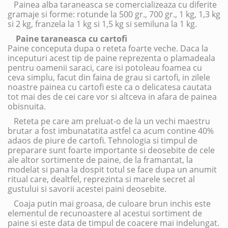
Painea alba taraneasca se comercializeaza cu diferite
gramaje si forme: rotunde la 500 gr., 700 gr., 1 kg, 1,3 kg
si 2 kg, franzela la 1 kg si 1,5 kg si semiluna la 1 kg.
Paine taraneasca cu cartofi
Paine conceputa dupa o reteta foarte veche. Daca la
inceputuri acest tip de paine reprezenta o plamadeala
pentru oamenii saraci, care isi potoleau foamea cu
ceva simplu, facut din faina de grau si cartofi, in zilele
noastre painea cu cartofi este ca o delicatesa cautata
tot mai des de cei care vor si altceva in afara de painea
obisnuita.
Reteta pe care am preluat-o de la un vechi maestru
brutar a fost imbunatatita astfel ca acum contine 40%
adaos de piure de cartofi. Tehnologia si timpul de
preparare sunt foarte importante si deosebite de cele
ale altor sortimente de paine, de la framantat, la
modelat si pana la dospit totul se face dupa un anumit
ritual care, dealtfel, reprezinta si marele secret al
gustului si savorii acestei paini deosebite.
Coaja putin mai groasa, de culoare brun inchis este
elementul de recunoastere al acestui sortiment de
paine si este data de timpul de coacere mai indelungat.