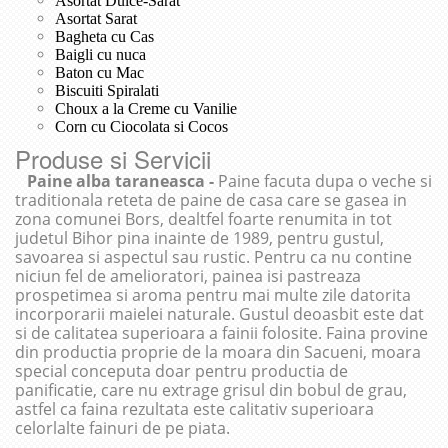
Asortat Dulce-Sarat
Asortat Sarat
Bagheta cu Cas
Baigli cu nuca
Baton cu Mac
Biscuiti Spiralati
Choux a la Creme cu Vanilie
Corn cu Ciocolata si Cocos
Produse si Servicii
Paine alba taraneasca -
Paine facuta dupa o veche si
traditionala reteta de paine de casa care se gasea in
zona comunei Bors, dealtfel foarte renumita in tot
judetul Bihor pina inainte de 1989, pentru gustul,
savoarea si aspectul sau rustic. Pentru ca nu contine
niciun fel de amelioratori, painea isi pastreaza
prospetimea si aroma pentru mai multe zile datorita
incorporarii maielei naturale. Gustul deoasbit este dat
si de calitatea superioara a fainii folosite. Faina provine
din productia proprie de la moara din Sacueni, moara
special conceputa doar pentru productia de
panificatie, care nu extrage grisul din bobul de grau,
astfel ca faina rezultata este calitativ superioara
celorlalte fainuri de pe piata.