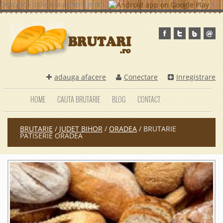
Descarca aplicatia pentru mobil
x
adauga afacere
Conectare
Inregistrare
HOME
CAUTA BRUTARIE
BLOG
CONTACT
BRUTARIE
/
JUDET BIHOR
/
ORADEA
/
BRUTARIE
PATISERIE ORADEA