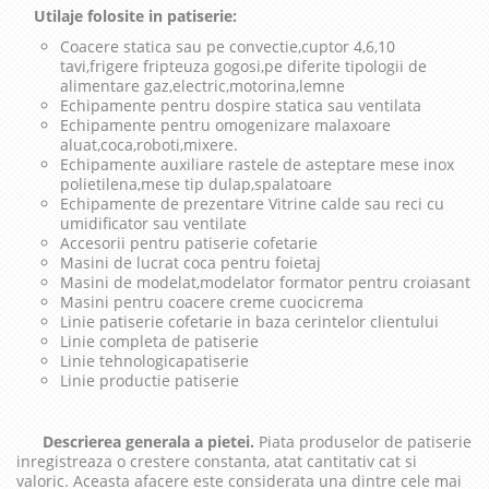
Utilaje folosite in patiserie:
Coacere statica sau pe convectie,cuptor 4,6,10
tavi,frigere fripteuza gogosi,pe diferite tipologii de
alimentare gaz,electric,motorina,lemne
Echipamente pentru dospire statica sau ventilata
Echipamente pentru omogenizare malaxoare
aluat,coca,roboti,mixere.
Echipamente auxiliare rastele de asteptare mese inox
polietilena,mese tip dulap,spalatoare
Echipamente de prezentare Vitrine calde sau reci cu
umidificator sau ventilate
Accesorii pentru patiserie cofetarie
Masini de lucrat coca pentru foietaj
Masini de modelat,modelator formator pentru croiasant
Masini pentru coacere creme cuocicrema
Linie patiserie cofetarie in baza cerintelor clientului
Linie completa de patiserie
Linie tehnologicapatiserie
Linie productie patiserie
Descrierea generala a pietei.
Piata produselor de patiserie
inregistreaza o crestere constanta, atat cantitativ cat si
valoric. Aceasta afacere este considerata una dintre cele mai