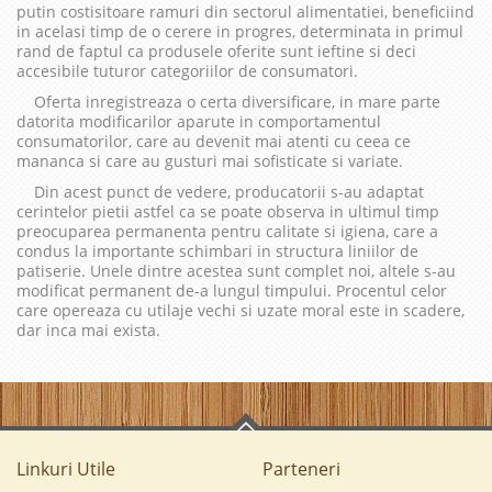
putin costisitoare ramuri din sectorul alimentatiei, beneficiind
in acelasi timp de o cerere in progres, determinata in primul
rand de faptul ca produsele oferite sunt ieftine si deci
accesibile tuturor categoriilor de consumatori.
Oferta inregistreaza o certa diversificare, in mare parte
datorita modificarilor aparute in comportamentul
consumatorilor, care au devenit mai atenti cu ceea ce
mananca si care au gusturi mai sofisticate si variate.
Din acest punct de vedere, producatorii s-au adaptat
cerintelor pietii astfel ca se poate observa in ultimul timp
preocuparea permanenta pentru calitate si igiena, care a
condus la importante schimbari in structura liniilor de
patiserie. Unele dintre acestea sunt complet noi, altele s-au
modificat permanent de-a lungul timpului. Procentul celor
care opereaza cu utilaje vechi si uzate moral este in scadere,
dar inca mai exista.
Linkuri Utile
Parteneri