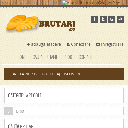
Descarca aplicatia pentru mobil
x
adauga afacere
Conectare
Inregistrare
HOME
CAUTA BRUTARIE
BLOG
CONTACT
BRUTARIE
/
BLOG
/
UTILAJE PATISERIE
CATEGORII
ARTICOLE
Blog
CAUTA
BRUTARI