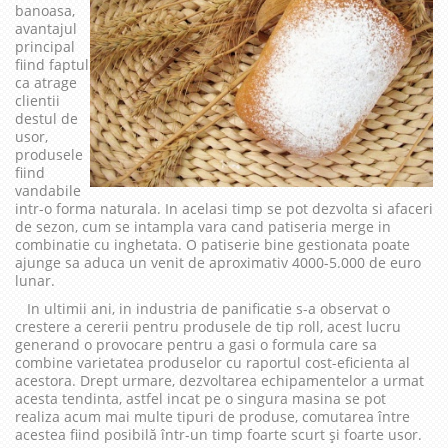
banoasa,
avantajul
principal
fiind faptul
ca atrage
clientii
destul de
usor,
produsele
fiind
vandabile
intr-o forma naturala. In acelasi timp se pot dezvolta si afaceri
de sezon, cum se intampla vara cand patiseria merge in
combinatie cu inghetata. O patiserie bine gestionata poate
ajunge sa aduca un venit de aproximativ 4000-5.000 de euro
lunar.
In ultimii ani, in industria de panificatie s-a observat o
crestere a cererii pentru produsele de tip roll, acest lucru
generand o provocare pentru a gasi o formula care sa
combine varietatea produselor cu raportul cost-eficienta al
acestora. Drept urmare, dezvoltarea echipamentelor a urmat
acesta tendinta, astfel incat pe o singura masina se pot
realiza acum mai multe tipuri de produse, comutarea între
acestea fiind posibilă într-un timp foarte scurt și foarte usor.