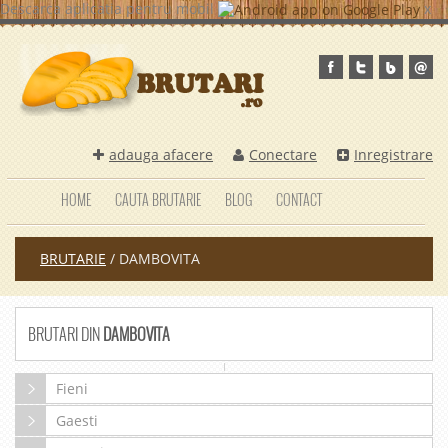
Descarca aplicatia pentru mobil
x
adauga afacere
Conectare
Inregistrare
HOME
CAUTA BRUTARIE
BLOG
CONTACT
BRUTARIE
/
DAMBOVITA
BRUTARI DIN
DAMBOVITA
Fieni
Gaesti