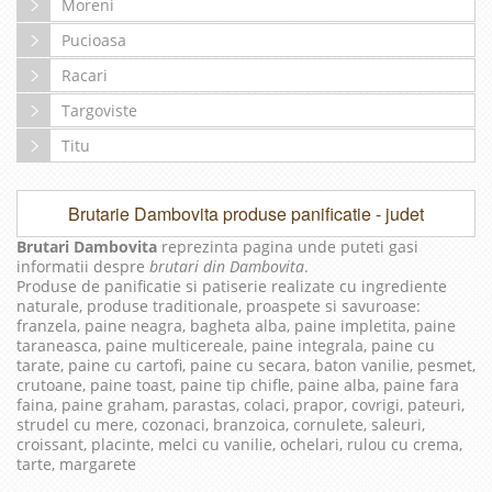
Moreni
Pucioasa
Racari
Targoviste
Titu
Brutarie Dambovita produse panificatie - judet
Brutari Dambovita
reprezinta pagina unde puteti gasi
informatii despre
brutari din Dambovita
.
Produse de panificatie si patiserie realizate cu ingrediente
naturale, produse traditionale, proaspete si savuroase:
franzela, paine neagra, bagheta alba, paine impletita, paine
taraneasca, paine multicereale, paine integrala, paine cu
tarate, paine cu cartofi, paine cu secara, baton vanilie, pesmet,
crutoane, paine toast, paine tip chifle, paine alba, paine fara
faina, paine graham, parastas, colaci, prapor, covrigi, pateuri,
strudel cu mere, cozonaci, branzoica, cornulete, saleuri,
croissant, placinte, melci cu vanilie, ochelari, rulou cu crema,
tarte, margarete