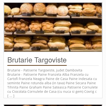
Brutarie Targoviste
Brutarie - Patiserie
Targoviste
, judet
Dambovita
Brutarie - Patiserie Paine Franzela Alba Franzela cu
Cartofi Franzela Neagra Paine de Casa Paine indesata cu
seminte Paine rotunda alba (in tava) Paine Secara Paine
Tihnita Paine Graham Paine Sateasca Patiserie Cornulete
cu Ciocolata Cornulete de Casa (cu nuca si gem) Covrig c
[ ... ]