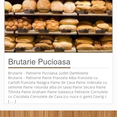
Brutarie Pucioasa
Brutarie - Patiserie
Pucioasa
, judet
Dambovita
Brutarie - Patiserie Paine Franzela Alba Franzela cu
Cartofi Franzela Neagra Paine de Casa Paine indesata cu
seminte Paine rotunda alba (in tava) Paine Secara Paine
Tihnita Paine Graham Paine Sateasca Patiserie Cornulete
cu Ciocolata Cornulete de Casa (cu nuca si gem) Covrig c
[ ... ]