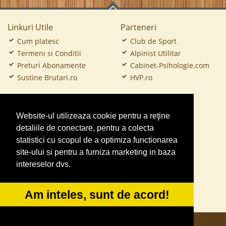
Linkuri Utile
Parteneri
Cum platesc
Club de Sport
Termeni si Conditii
Alpinist Utilitar
Preturi Abonamente
Cabinet-Psihologie.com
Sustine Brutari.ro
HVP.ro
CramaVinuri.ro
Website-ul utilizeaza cookie pentru a reţine
FirmaTractariAuto.ro
detaliile de conectare, pentru a colecta
Service-Reparatii.com
statistici cu scopul de a optimiza functionarea
Servicii-DDD.com
site-ului si pentru a furniza marketing in baza
intereselor dvs.
Gradinita Particulara
Ambalaje Romania
Am inteles, sunt de acord!
CentruInchirieri.ro
NonStopDeschis.ro